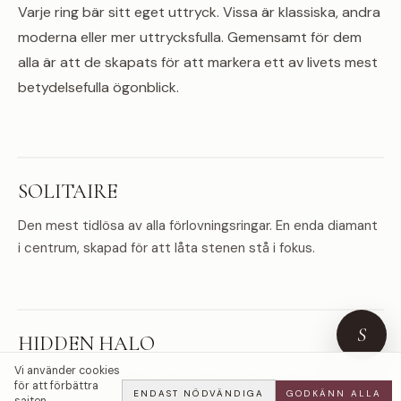
Varje ring bär sitt eget uttryck. Vissa är klassiska, andra
moderna eller mer uttrycksfulla. Gemensamt för dem
alla är att de skapats för att markera ett av livets mest
betydelsefulla ögonblick.
SOLITAIRE
Den mest tidlösa av alla förlovningsringar. En enda diamant
i centrum, skapad för att låta stenen stå i fokus.
S
HIDDEN HALO
Vi använder cookies
En diskret rad av diamanter gömd under centrumstenen
för att förbättra
ENDAST NÖDVÄNDIGA
GODKÄNN ALLA
som tillför extra ljus utan att förändra det klassiska