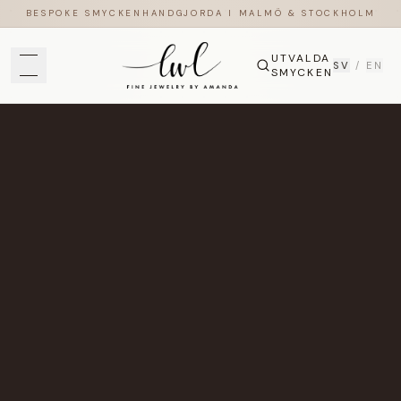
BESPOKE SMYCKEN
HANDGJORDA I MALMÖ & STOCKHOLM
UTVALDA
SV
/
EN
SMYCKEN