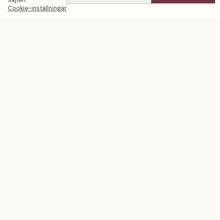
sajten.
Cookie-inställningar
uttrycket.
HALO
En omgivande krets av diamanter som förstärker
centrumstenens briljans och närvaro.
SIDOSTENSRING
Diamanter längs ringskenan skapar extra lyster samtidigt
som de framhäver centrumstenen.