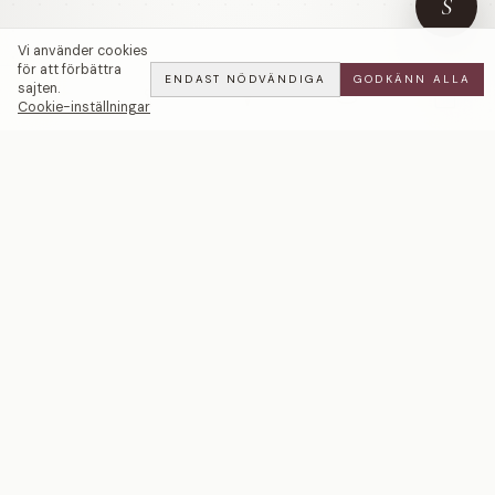
S
Vi använder cookies
för att förbättra
ENDAST NÖDVÄNDIGA
GODKÄNN ALLA
sajten.
Cookie-inställningar
Ett svenskt smyckeshus med ateljéer i Malmö och
Stockholm. Smycken i 18k guld och platina — skapade