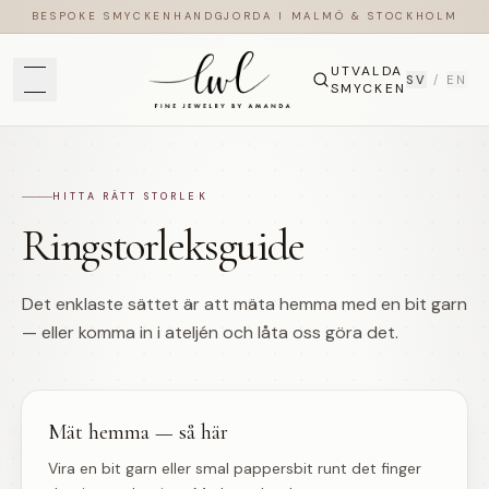
BESPOKE SMYCKEN
HANDGJORDA I MALMÖ & STOCKHOLM
UTVALDA
SV
/
EN
SMYCKEN
HITTA RÄTT STORLEK
Ringstorleksguide
Det enklaste sättet är att mäta hemma med en bit garn
— eller komma in i ateljén och låta oss göra det.
Mät hemma — så här
Vira en bit garn eller smal pappersbit runt det finger