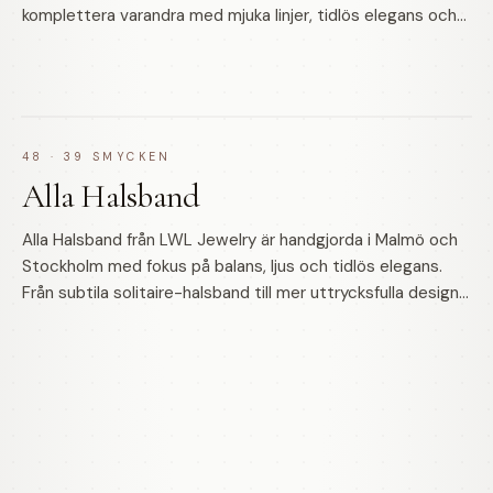
komplettera varandra med mjuka linjer, tidlös elegans och
en känsla av närhet.
48
·
39
SMYCKEN
Alla Halsband
Alla Halsband från LWL Jewelry är handgjorda i Malmö och
Stockholm med fokus på balans, ljus och tidlös elegans.
Från subtila solitaire-halsband till mer uttrycksfulla designs
— skapade för att bäras nära varje dag.