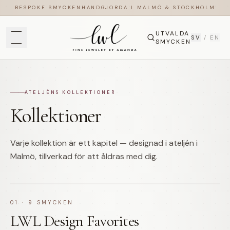
BESPOKE SMYCKEN
HANDGJORDA I MALMÖ & STOCKHOLM
UTVALDA
SV
/
EN
SMYCKEN
ATELJÉNS KOLLEKTIONER
Kollektioner
Varje kollektion är ett kapitel — designad i ateljén i
Malmö, tillverkad för att åldras med dig.
01
·
9
SMYCKEN
LWL Design Favorites