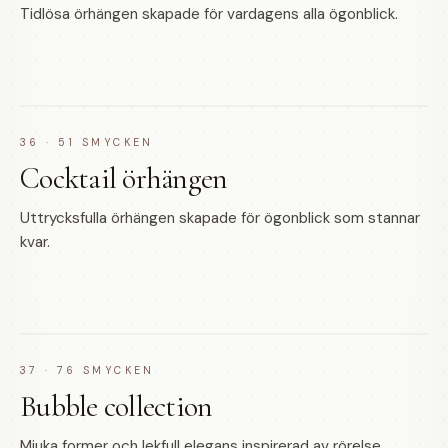
Tidlösa örhängen skapade för vardagens alla ögonblick.
36
·
51
SMYCKEN
Cocktail örhängen
Uttrycksfulla örhängen skapade för ögonblick som stannar
kvar.
37
·
76
SMYCKEN
Bubble collection
Mjuka former och lekfull elegans inspirerad av rörelse,