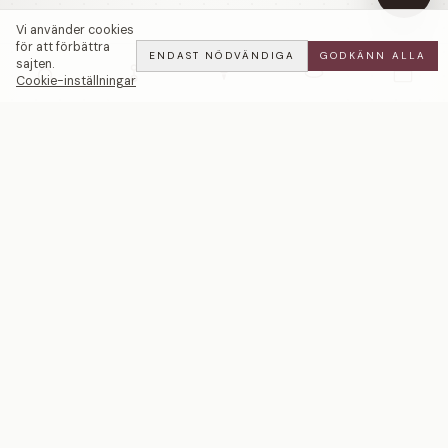
Vi använder cookies
för att förbättra
ENDAST NÖDVÄNDIGA
GODKÄNN ALLA
sajten.
Cookie-inställningar
Ett svenskt smyckeshus med ateljéer i Malmö och
Stockholm. Smycken i 18k guld och platina — skapade
för livets mest betydelsefulla ögonblick.