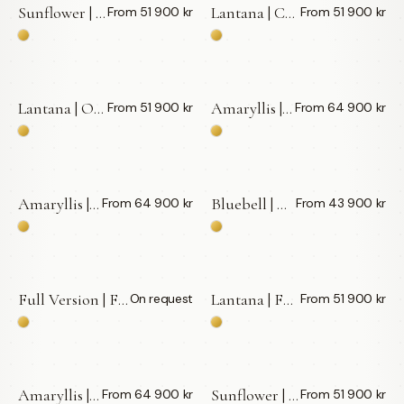
Sunflower | Cushion | Förlovningsring | 18k Guld — LWL
Lantana | Cushion | Förlovningsring — LWL
From 51 900 kr
From 51 900 kr
Lantana | Oval | Förlovningsring — LWL
Amaryllis | Oval | Förlovningsring | 18k Guld — LWL
From 51 900 kr
From 64 900 kr
Amaryllis | Cushion | Förlovningsring | 18k Guld — LWL
Bluebell | Emerald | Förlovningsring — LWL
From 64 900 kr
From 43 900 kr
Full Version | Förlovningsring — LWL
Lantana | Förlovningsring | 18k Guld — LWL
On request
From 51 900 kr
BY APPOINTMENT
Amaryllis | Förlovningsring | 18k Guld — LWL
Sunflower | Förlovningsring | 18k Guld — LWL
From 64 900 kr
From 51 900 kr