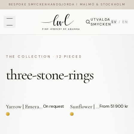
BESPOKE SMYCKEN
HANDGJORDA I MALMÖ & STOCKHOLM
UTVALDA
SV
/
EN
SMYCKEN
THE COLLECTION ·
12
PIECES
three-stone-rings
Yarrow | Emerald | Förlovningsring — LWL
Sunflower | Oval | Förlovningsring | 18k Guld — LWL
On request
From 51 900 kr
BY APPOINTMENT