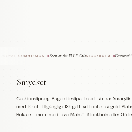
Seen at the ELLE Gala
Featured in Vogue
L COMMISSION
·
STOCKHOLM
·
Smycket
Cushionslipning. Baguetteslipade sidostenar.Amarylli
med 1,0 ct. Tillgänglig i 18k gult, vitt och roséguld. Plat
Boka ett möte med oss i Malmö, Stockholm eller Göteb