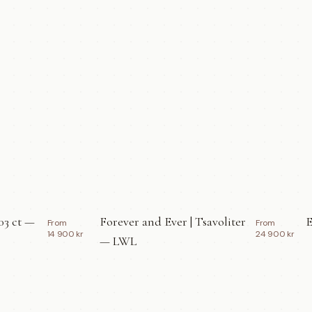
03 ct —
Forever and Ever | Tsavoliter
E
From
From
14 900 kr
24 900 kr
— LWL