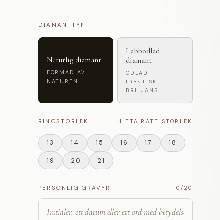
DIAMANTTYP
Labbodlad
Naturlig diamant
diamant
FORMAD AV
ODLAD —
NATUREN
IDENTISK
BRILJANS
RINGSTORLEK
HITTA RÄTT STORLEK
13
14
15
16
17
18
19
20
21
PERSONLIG GRAVYR
0
/20