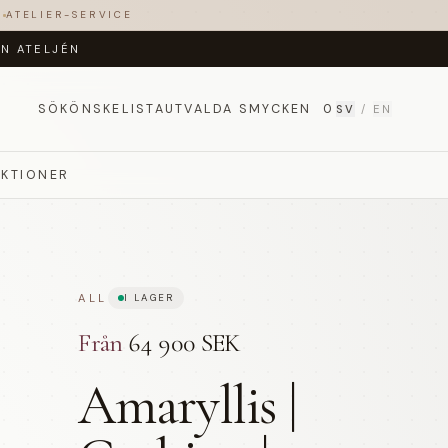
T
ATELIER-SERVICE
ÅN ATELJÉN
SÖK
ÖNSKELISTA
UTVALDA SMYCKEN
0
SV
/
EN
EKTIONER
ALL
I LAGER
Från
64 900 SEK
Amaryllis |