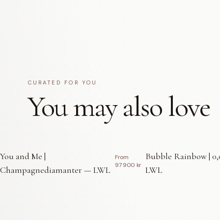
CURATED FOR YOU
You may also love
You and Me |
Bubble Rainbow | 0,
From
97 900 kr
Champagnediamanter — LWL
LWL