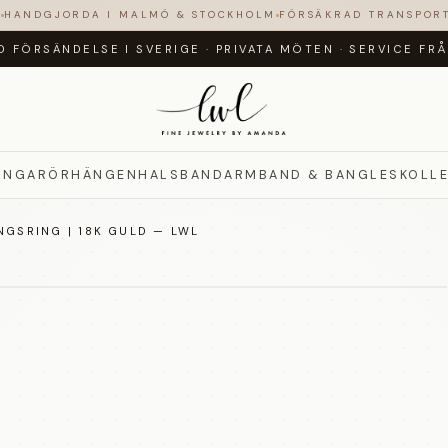
N
HANDGJORDA I MALMÖ & STOCKHOLM
FÖRSÄKRAD TRANSPOR
D FÖRSÄNDELSE I SVERIGE
·
PRIVATA MÖTEN
·
SERVICE FR
INGAR
ÖRHÄNGEN
HALSBAND
ARMBAND & BANGLES
KOLL
NGSRING | 18K GULD — LWL