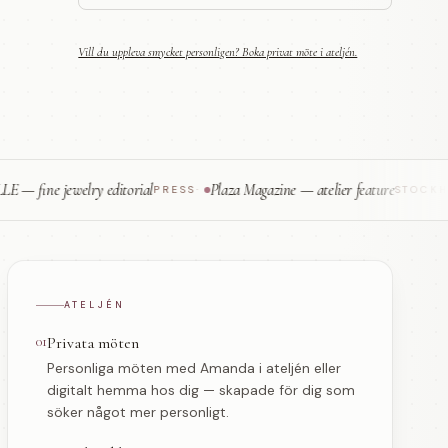
Vill du uppleva smycket personligen? Boka privat möte i ateljén.
e jewelry editorial
Plaza Magazine — atelier feature
PRESS
·
STOCKHOLM
·
ATELJÉN
01
Privata möten
Personliga möten med Amanda i ateljén eller
digitalt hemma hos dig — skapade för dig som
söker något mer personligt.