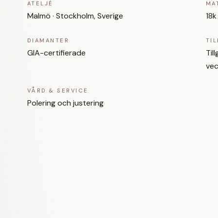
ATELJÉ
MA
Malmö · Stockholm, Sverige
18k
DIAMANTER
TI
GIA-certifierade
Til
vec
VÅRD & SERVICE
Polering och justering