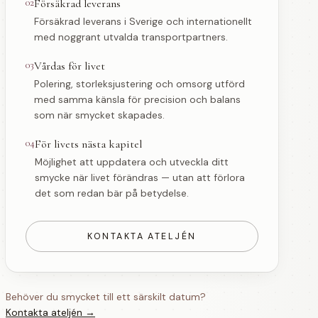
02
Försäkrad leverans
Försäkrad leverans i Sverige och internationellt
med noggrant utvalda transportpartners.
03
Vårdas för livet
Polering, storleksjustering och omsorg utförd
med samma känsla för precision och balans
som när smycket skapades.
04
För livets nästa kapitel
Möjlighet att uppdatera och utveckla ditt
smycke när livet förändras — utan att förlora
det som redan bär på betydelse.
KONTAKTA ATELJÉN
Behöver du smycket till ett särskilt datum?
Kontakta ateljén →