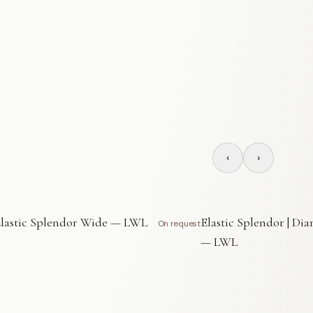
‹
›
lastic Splendor Wide — LWL
Elastic Splendor | Di
On request
— LWL