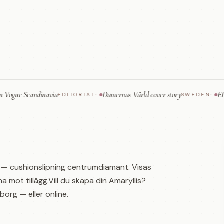
 Scandinavia
Damernas Värld cover story
ELLE — fin
EDITORIAL
·
SWEDEN
·
s — cushionslipning centrumdiamant. Visas
ina mot tillägg.Vill du skapa din Amaryllis?
org — eller online.