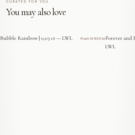
CURATED FOR YOU
You may also love
Bubble Rainbow | 0,03 ct — LWL
Forever and E
From 14 900 kr
LWL