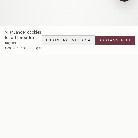
Vi använder cookies
för att förbättra
ENDAST NÖDVÄNDIGA
GODKÄNN ALLA
sajten.
Cookie-inställningar
You and Me | Champagnediamanter — LWL
ADD
ALL
·
97 900 SEK