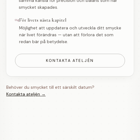
samma känsla för precision och balans som när
smycket skapades.
04
För livets nästa kapitel
Möjlighet att uppdatera och utveckla ditt smycke
när livet förändras — utan att förlora det som
redan bär på betydelse.
KONTAKTA ATELJÉN
Behöver du smycket till ett särskilt datum?
Kontakta ateljén →