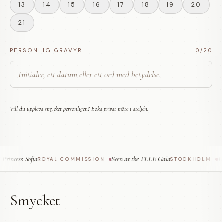
13
14
15
16
17
18
19
20
21
PERSONLIG GRAVYR
0
/20
Vill du uppleva smycket personligen? Boka privat möte i ateljén.
ncess Sofia
Seen at the ELLE Gala
Fea
ROYAL COMMISSION
·
STOCKHOLM
·
Smycket