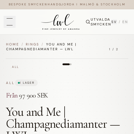
BESPOKE SMYCKEN
HANDGJORDA I MALMÖ & STOCKHOLM
UTVALDA
SV
/
EN
SMYCKEN
HOME
/
RINGS
/
YOU AND ME |
CHAMPAGNEDIAMANTER — LWL
1
/
2
ALL
ALL
I LAGER
Från
97 900 SEK
You and Me |
Champagnediamanter —