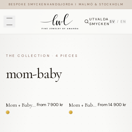
BESPOKE SMYCKEN
HANDGJORDA I MALMÖ & STOCKHOLM
UTVALDA
SV
/
EN
SMYCKEN
THE COLLECTION ·
4
PIECES
mom-baby
Mom + Baby | Kedja | 18k — LWL
Mom + Baby | Pavé Initial 15mm | 18k — LWL
From 7 900 kr
From 14 900 kr