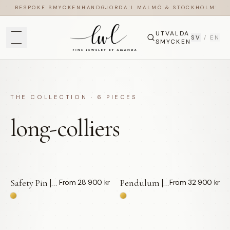
BESPOKE SMYCKEN
HANDGJORDA I MALMÖ & STOCKHOLM
UTVALDA
SV
/
EN
SMYCKEN
THE COLLECTION ·
6
PIECES
long-colliers
Safety Pin | Halsband — LWL
Pendulum | Pärlor — LWL
From 28 900 kr
From 32 900 kr