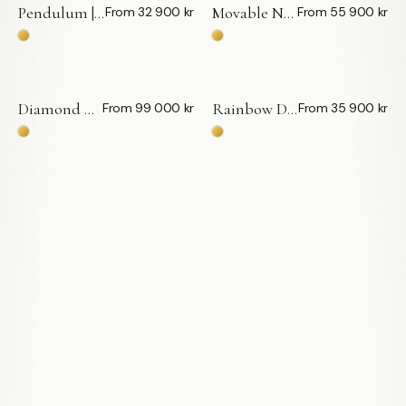
Pendulum | Diamanter & Rutilfärgad Kvarts — LWL
Movable Necklace — LWL
From 32 900 kr
From 55 900 kr
Diamond Drops | Long — LWL
Rainbow Droplets — LWL
From 99 000 kr
From 35 900 kr