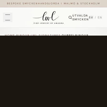
BESPOKE SMYCKEN
HANDGJORDA I MALMÖ & STOCKHOLM
UTVALDA
SV
/
EN
SMYCKEN
HOME
›
RINGAR
›
LWL SIGNATURES
›
DUBBELRINGAR