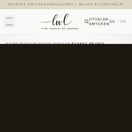
BESPOKE SMYCKEN
HANDGJORDA I MALMÖ & STOCKHOLM
UTVALDA
SV
/
EN
SMYCKEN
HOME
›
RINGAR
›
VIGSELRINGAR
›
BASKET PRONG