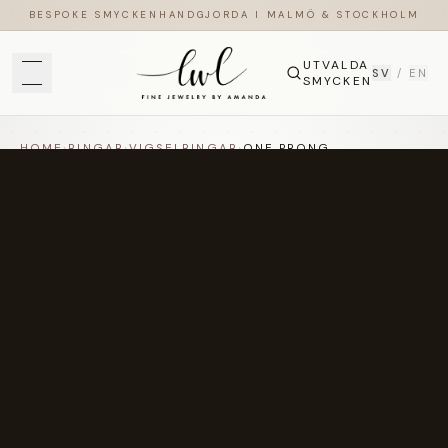
BESPOKE SMYCKEN
HANDGJORDA I MALMÖ & STOCKHOLM
UTVALDA
SV
/
EN
SMYCKEN
HOME
›
RINGAR
›
VIGSELRINGAR
›
ONE PRONG