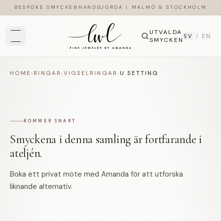
BESPOKE SMYCKEN
HANDGJORDA I MALMÖ & STOCKHOLM
UTVALDA
SV
/
EN
SMYCKEN
U setting — handgjorda i 18k guld & platina
HOME
›
RINGAR
›
VIGSELRINGAR
›
U SETTING
KOMMER SNART
Smyckena i denna samling är fortfarande i
ateljén.
Boka ett privat möte med Amanda för att utforska
liknande alternativ.