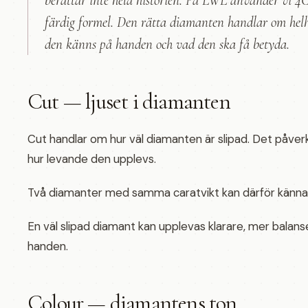
berättar inte hela historien. På LWL använder vi 
färdig formel. Den rätta diamanten handlar om helhe
den känns på handen och vad den ska få betyda.
Cut — ljuset i diamanten
Cut handlar om hur väl diamanten är slipad. Det påverk
hur levande den upplevs.
Två diamanter med samma caratvikt kan därför kännas 
En väl slipad diamant kan upplevas klarare, mer bala
handen.
Colour — diamantens ton