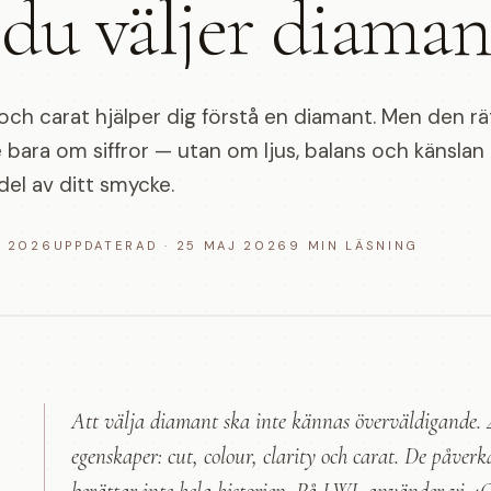
du väljer diaman
y och carat hjälper dig förstå en diamant. Men den rä
 bara om siffror — utan om ljus, balans och känslan
del av ditt smycke.
J 2026
UPPDATERAD
·
25 MAJ 2026
9
MIN LÄSNING
Att välja diamant ska inte kännas överväldigande. 4
egenskaper: cut, colour, clarity och carat. De påver