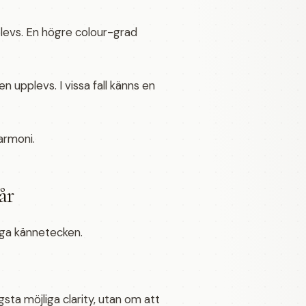
plevs. En högre colour-grad
 upplevs. I vissa fall känns en
armoni.
år
liga kännetecken.
sta möjliga clarity, utan om att