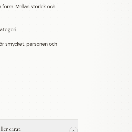
 form. Mellan storlek och
kategori.
 för smycket, personen och
ller carat.
+