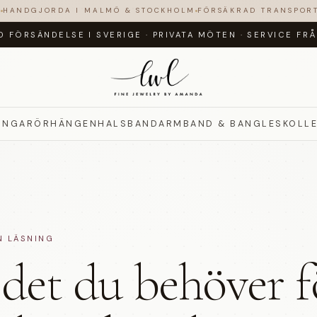
N
HANDGJORDA I MALMÖ & STOCKHOLM
FÖRSÄKRAD TRANSPOR
D FÖRSÄNDELSE I SVERIGE
·
PRIVATA MÖTEN
·
SERVICE FR
INGAR
ÖRHÄNGEN
HALSBAND
ARMBAND & BANGLES
KOLL
N LÄSNING
det du behöver f