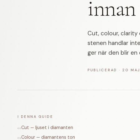
innan 
Cut, colour, clarit
stenen handlar inte
ger när den blir en 
PUBLICERAD
·
20 MA
I DENNA GUIDE
Cut — ljuset i diamanten
01
Colour — diamantens ton
02