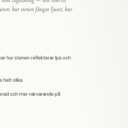
4C som vägledning — inte som en
ten: hur stenen fångar ljuset, hur
ar hur stenen reflekterar ljus och
helt olika.
nserad och mer närvarande på