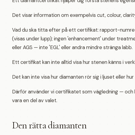
Ett diamantcertifikat hjälper dig förstå stenens egensk
Det visar information om exempelvis cut, colour, clarit
Vad du ska titta efter på ett certifikat: rapport-numr
(visas under lupp); ingen 'enhancement' under treatmen
eller AGS — inte 'EGL' eller andra mindre stränga labb.
Ett certifikat kan inte alltid visa hur stenen känns i ver
Det kan inte visa hur diamanten rör sig i ljuset eller h
Därför använder vi certifikatet som vägledning — och l
vara en del av valet.
Den rätta diamanten