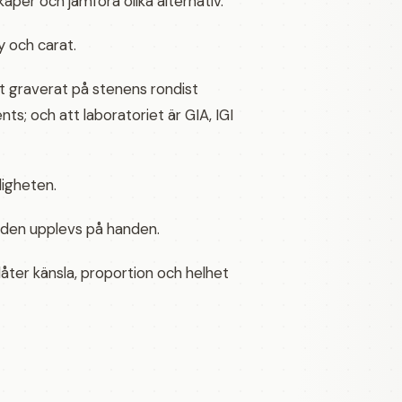
aper och jämföra olika alternativ.
y och carat.
et graverat på stenens rondist
ts; och att laboratoriet är GIA, IGI
kligheten.
ur den upplevs på handen.
åter känsla, proportion och helhet