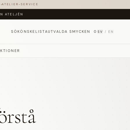
T
ATELIER-SERVICE
ÅN ATELJÉN
SÖK
ÖNSKELISTA
UTVALDA SMYCKEN
0
SV
/
EN
EKTIONER
örstå