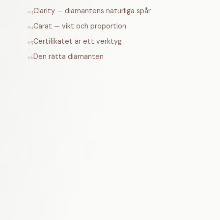
Clarity — diamantens naturliga spår
03
Carat — vikt och proportion
04
Certifikatet är ett verktyg
05
Den rätta diamanten
06