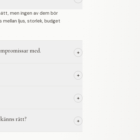
 sätt, men ingen av dem bör
s mellan ljus, storlek, budget
 kompromissar med.
+
+
+
 känns rätt?
+