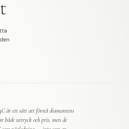
t
tta
 den
C är ett sätt att förstå diamantens
kar både uttryck och pris, men de