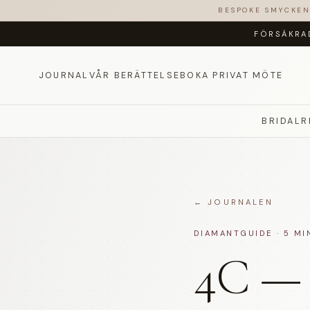
BESPOKE SMYCKE
FÖRSÄKRA
JOURNAL
VÅR BERÄTTELSE
BOKA PRIVAT MÖTE
BRIDAL
R
←
JOURNALEN
DIAMANTGUIDE · 5 MI
4C — 