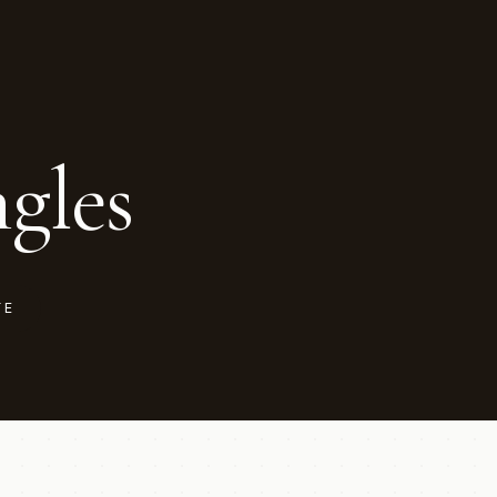
gles
TE