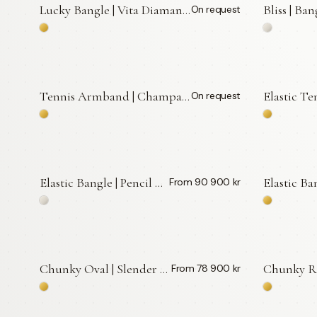
Lucky Bangle | Vita Diamanter 0,013 ct — LWL
Bliss | Ba
On request
BY APPOINTMENT
Tennis Armband | Champagnediamanter — LWL
On request
BY APPOINTMENT
Elastic Bangle | Pencil — LWL
From 90 900 kr
Chunky Oval | Slender — LWL
From 78 900 kr
BY AP