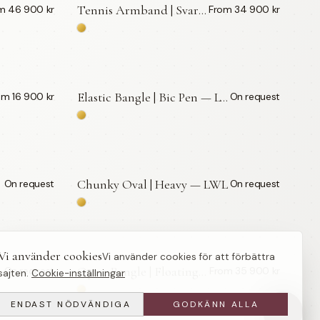
Tennis Armband | Svarta Diamanter — LWL
m 46 900 kr
From 34 900 kr
Elastic Bangle | Bic Pen — LWL
om 16 900 kr
On request
BY APPOINTMENT
Chunky Oval | Heavy — LWL
On request
On request
BY APPOINTMENT
Vi använder cookies
Vi använder cookies för att förbättra
Open Bangle | Floating Diamonds — LWL
On request
From 35 900 kr
sajten.
Cookie-inställningar
ENDAST NÖDVÄNDIGA
GODKÄNN ALLA
S