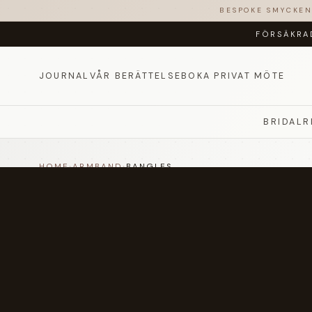
BESPOKE SMYCKE
FÖRSÄKRA
JOURNAL
VÅR BERÄTTELSE
BOKA PRIVAT MÖTE
BRIDAL
R
HOME
›
ARMBAND
›
BANGLES