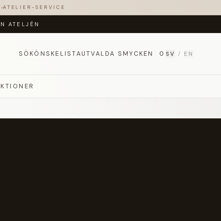
T
ATELIER-SERVICE
ÅN ATELJÉN
SÖK
ÖNSKELISTA
UTVALDA SMYCKEN
0
SV
/
EN
EKTIONER