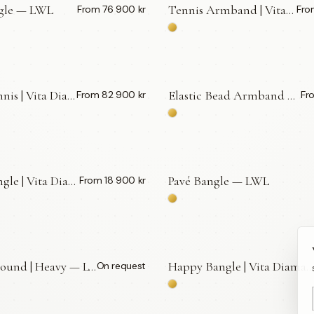
ngle — LWL
Tennis Armband | Vita Diamanter Premium — LWL
From 76 900 kr
Fro
Elastic Tennis | Vita Diamanter — LWL
Elastic Bead Armband — LWL
From 82 900 kr
Fr
Elastic Bangle | Vita Diamanter Small — LWL
Pavé Bangle — LWL
From 18 900 kr
BY APPOINTMENT
Chunky Round | Heavy — LWL
Happy Bangle | Vita Diamanter — LWL
On request
POINTMENT
BY APPOINTMENT