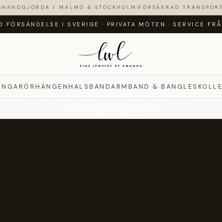
N
HANDGJORDA I MALMÖ & STOCKHOLM
FÖRSÄKRAD TRANSPOR
D FÖRSÄNDELSE I SVERIGE
·
PRIVATA MÖTEN
·
SERVICE FR
INGAR
ÖRHÄNGEN
HALSBAND
ARMBAND & BANGLES
KOLL