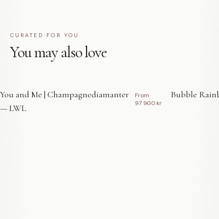
CURATED FOR YOU
You may also love
You and Me | Champagnediamanter
Bubble Rainb
From
97 900 kr
— LWL