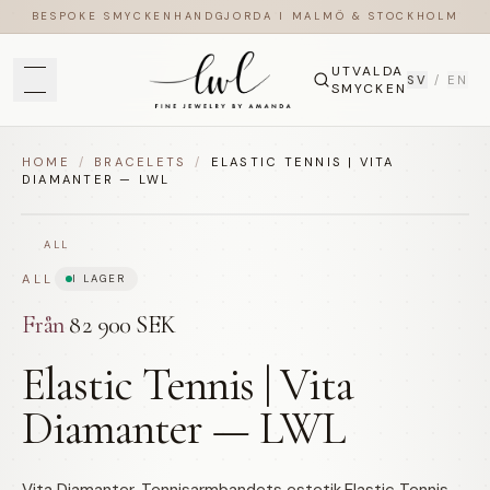
BESPOKE SMYCKEN
HANDGJORDA I MALMÖ & STOCKHOLM
UTVALDA
SV
/
EN
SMYCKEN
HOME
/
BRACELETS
/
ELASTIC TENNIS | VITA
DIAMANTER — LWL
ALL
ALL
I LAGER
Från
82 900 SEK
Elastic Tennis | Vita
Diamanter — LWL