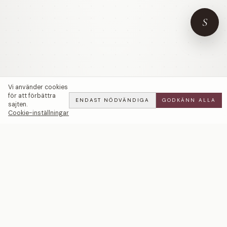
S
Vi använder cookies
för att förbättra
ENDAST NÖDVÄNDIGA
GODKÄNN ALLA
sajten.
Cookie-inställningar
Elastic Tennis | Vita Diamanter — LWL
ADD
ALL
·
82 900 SEK