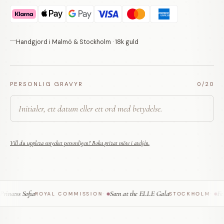
Handgjord i Malmö & Stockholm · 18k guld
PERSONLIG GRAVYR
0
/20
Vill du uppleva smycket personligen? Boka privat möte i ateljén.
ncess Sofia
Seen at the ELLE Gala
Feat
ROYAL COMMISSION
·
STOCKHOLM
·