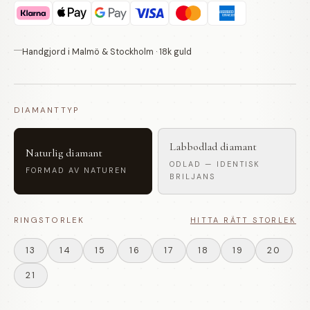
Handgjord i Malmö & Stockholm · 18k guld
DIAMANTTYP
Labbodlad diamant
Naturlig diamant
ODLAD — IDENTISK
FORMAD AV NATUREN
BRILJANS
RINGSTORLEK
HITTA RÄTT STORLEK
13
14
15
16
17
18
19
20
21