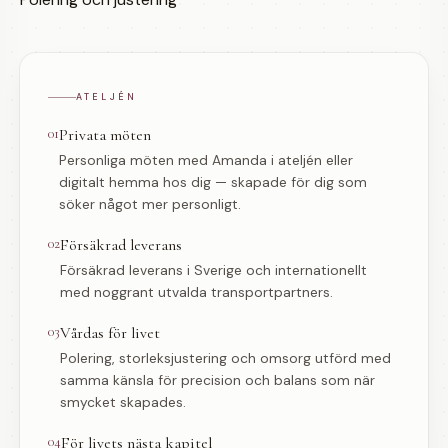
ATELJÉN
01
Privata möten
Personliga möten med Amanda i ateljén eller
digitalt hemma hos dig — skapade för dig som
söker något mer personligt.
02
Försäkrad leverans
Försäkrad leverans i Sverige och internationellt
med noggrant utvalda transportpartners.
03
Vårdas för livet
Polering, storleksjustering och omsorg utförd med
samma känsla för precision och balans som när
smycket skapades.
04
För livets nästa kapitel