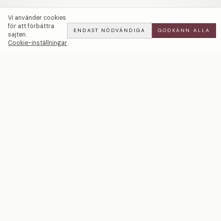
Vi använder cookies
för att förbättra
ENDAST NÖDVÄNDIGA
GODKÄNN ALLA
sajten.
Cookie-inställningar
The Affection — LWL
ADD
ALL
·
23 900 SEK
Ett svenskt smyckeshus med ateljéer i Malmö och
Stockholm. Smycken i 18k guld och platina — skapade
för livets mest betydelsefulla ögonblick.