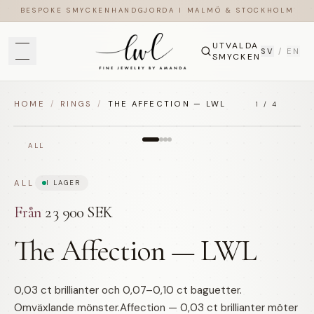
BESPOKE SMYCKEN
HANDGJORDA I MALMÖ & STOCKHOLM
UTVALDA
SV
/
EN
SMYCKEN
HOME
/
RINGS
/
THE AFFECTION — LWL
1
/
4
ALL
ALL
I LAGER
Från
23 900 SEK
The Affection — LWL
0,03 ct brillianter och 0,07–0,10 ct baguetter.
Omväxlande mönster.Affection — 0,03 ct brillianter möter