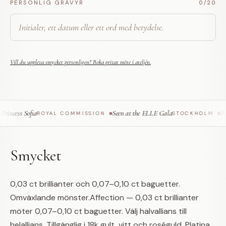
PERSONLIG GRAVYR
0
/20
Vill du uppleva smycket personligen? Boka privat möte i ateljén.
ncess Sofia
Seen at the ELLE Gala
Feat
ROYAL COMMISSION
·
STOCKHOLM
·
Smycket
0,03 ct brillianter och 0,07–0,10 ct baguetter.
Omväxlande mönster.Affection — 0,03 ct brillianter
möter 0,07–0,10 ct baguetter. Välj halvallians till
helallians. Tillgänglig i 18k gult, vitt och roséguld. Platina