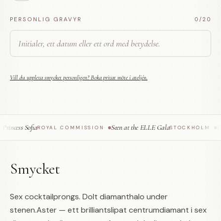
PERSONLIG GRAVYR
0
/20
Vill du uppleva smycket personligen? Boka privat möte i ateljén.
incess Sofia
Seen at the ELLE Gala
Fea
ROYAL COMMISSION
·
STOCKHOLM
·
Smycket
Sex cocktailprongs. Dolt diamanthalo under
stenen.Aster — ett brilliantslipat centrumdiamant i sex