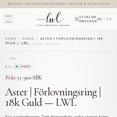
BESPOKE SMYCKEN
HANDGJORDA I MALMÖ & STOCKHOLM
UTVALDA
SV
/
EN
SMYCKEN
HOME
/
RINGS
/
ASTER | FÖRLOVNINGSRING | 18K
GULD — LWL
Photo coming soon for this piece.
ALL
ALL
I LAGER
Från
31 900 SEK
Aster | Förlovningsring |
18k Guld — LWL