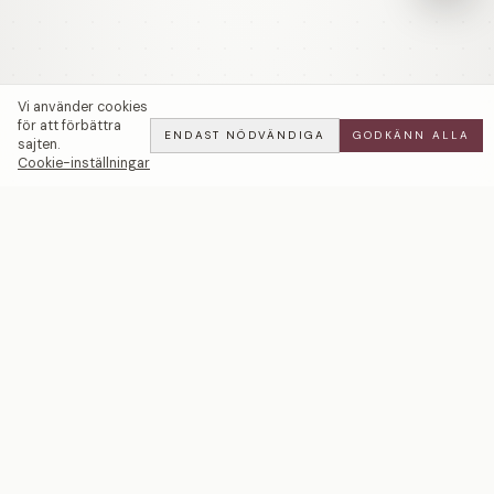
Vi använder cookies
för att förbättra
ENDAST NÖDVÄNDIGA
GODKÄNN ALLA
sajten.
Cookie-inställningar
Aster | Förlovningsring | 18k Guld — LWL
ADD
ALL
·
31 900 SEK