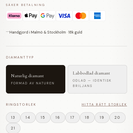
SÄKER BETALNING
Handgjord i Malmö & Stockholm · 18k guld
DIAMANTTYP
Labbodlad diamant
Naturlig diamant
ODLAD — IDENTISK
FORMAD AV NATUREN
BRILJANS
RINGSTORLEK
HITTA RÄTT STORLEK
13
14
15
16
17
18
19
20
21