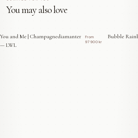
You may also love
You and Me | Champagnediamanter
Bubble Rainb
From
97 900 kr
— LWL