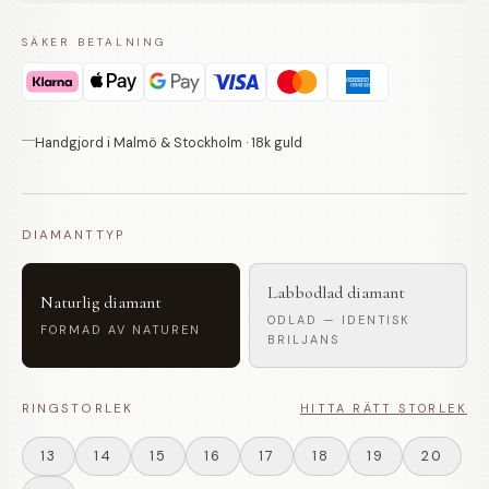
SÄKER BETALNING
Handgjord i Malmö & Stockholm · 18k guld
DIAMANTTYP
Labbodlad diamant
Naturlig diamant
ODLAD — IDENTISK
FORMAD AV NATUREN
BRILJANS
RINGSTORLEK
HITTA RÄTT STORLEK
13
14
15
16
17
18
19
20