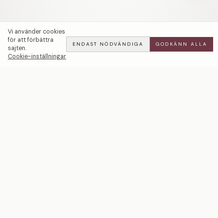
Vi använder cookies
för att förbättra
ENDAST NÖDVÄNDIGA
GODKÄNN ALLA
sajten.
Cookie-inställningar
Lilac | Förlovningsring | 18k Guld — LWL
ADD
ALL
·
31 900 SEK
Ett svenskt smyckeshus med ateljéer i Malmö och