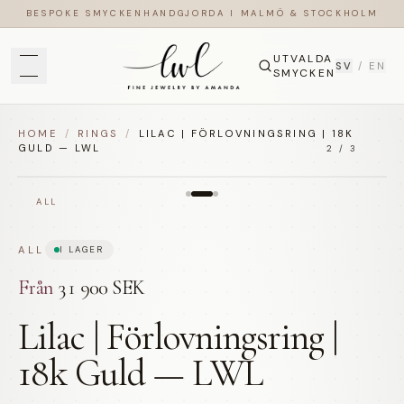
BESPOKE SMYCKEN
HANDGJORDA I MALMÖ & STOCKHOLM
UTVALDA
SV
/
EN
SMYCKEN
HOME
/
RINGS
/
LILAC | FÖRLOVNINGSRING | 18K
GULD — LWL
2
/
3
ALL
ALL
I LAGER
Från
31 900 SEK
Lilac | Förlovningsring |
18k Guld — LWL