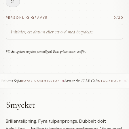
21
PERSONLIG GRAVYR
0
/20
Vill du uppleva smycket personligen? Boka privat möte i ateljén.
incess Sofia
Seen at the ELLE Gala
Fea
ROYAL COMMISSION
·
STOCKHOLM
·
Smycket
Brilliantslipning. Fyra tulpanprongs. Dubbelt dolt
halo.Lilac — brilliantslipning centrumdiamant. Visas med