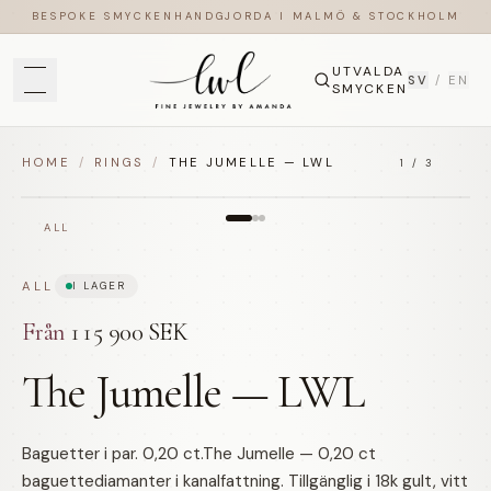
BESPOKE SMYCKEN
HANDGJORDA I MALMÖ & STOCKHOLM
UTVALDA
SV
/
EN
SMYCKEN
HOME
/
RINGS
/
THE JUMELLE — LWL
1
/
3
ALL
ALL
I LAGER
Från
115 900 SEK
The Jumelle — LWL
Baguetter i par. 0,20 ct.The Jumelle — 0,20 ct
baguettediamanter i kanalfattning. Tillgänglig i 18k gult, vitt