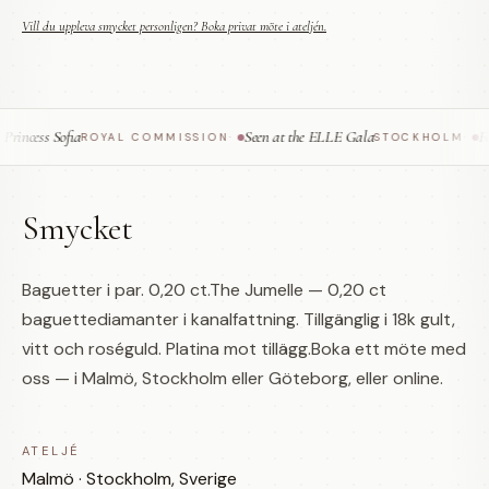
Vill du uppleva smycket personligen? Boka privat möte i ateljén.
ncess Sofia
Seen at the ELLE Gala
Fea
ROYAL COMMISSION
·
STOCKHOLM
·
Smycket
Baguetter i par. 0,20 ct.The Jumelle — 0,20 ct
baguettediamanter i kanalfattning. Tillgänglig i 18k gult,
vitt och roséguld. Platina mot tillägg.Boka ett möte med
oss — i Malmö, Stockholm eller Göteborg, eller online.
ATELJÉ
Malmö · Stockholm, Sverige