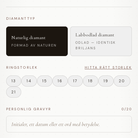
DIAMANTTYP
Labbodlad diamant
Naturlig diamant
ODLAD — IDENTISK
FORMAD AV NATUREN
BRILJANS
RINGSTORLEK
HITTA RÄTT STORLEK
13
14
15
16
17
18
19
20
21
PERSONLIG GRAVYR
0
/20