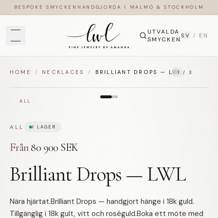
BESPOKE SMYCKEN
HANDGJORDA I MALMÖ & STOCKHOLM
UTVALDA
SV
/
EN
SMYCKEN
HOME
/
NECKLACES
/
BRILLIANT DROPS — LWL
1
/
3
ALL
ALL
I LAGER
Från
80 900 SEK
Brilliant Drops — LWL
Nära hjärtat.Brilliant Drops — handgjort hänge i 18k guld.
Tillgänglig i 18k gult, vitt och roséguld.Boka ett möte med