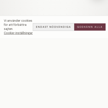
Vi använder cookies
för att förbättra
ENDAST NÖDVÄNDIGA
GODKÄNN ALLA
sajten.
Cookie-inställningar
Brilliant Drops — LWL
ADD
ALL
·
80 900 SEK
Ett svenskt smyckeshus med ateljéer i Malmö och