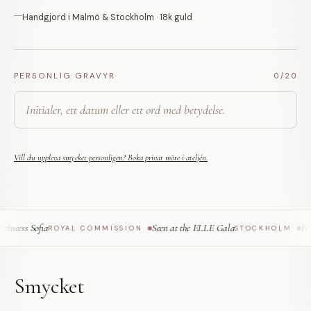
Handgjord i Malmö & Stockholm · 18k guld
PERSONLIG GRAVYR
0
/20
Vill du uppleva smycket personligen? Boka privat möte i ateljén.
ncess Sofia
Seen at the ELLE Gala
Feat
ROYAL COMMISSION
·
STOCKHOLM
·
Smycket