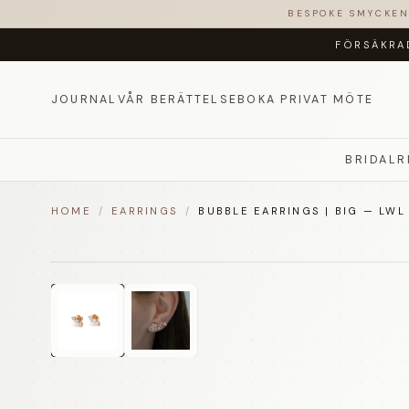
BESPOKE SMYCKE
FÖRSÄKRA
JOURNAL
VÅR BERÄTTELSE
BOKA PRIVAT MÖTE
BRIDAL
R
HOME
/
EARRINGS
/
BUBBLE EARRINGS | BIG — LWL