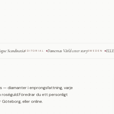
andinavia
Damernas Värld cover story
ELLE — fine j
EDITORIAL
·
SWEDEN
·
ngs — diamanter i enprongsfattning, varje
t och roséguld.Föredrar du ett personligt
Göteborg, eller online.