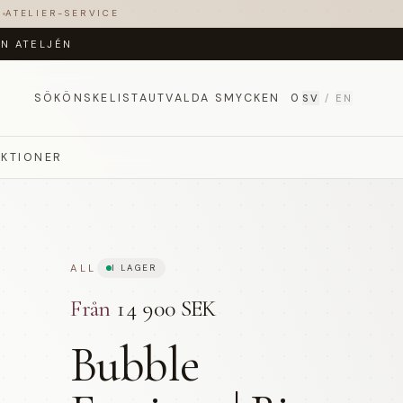
T
ATELIER-SERVICE
ÅN ATELJÉN
SÖK
ÖNSKELISTA
UTVALDA SMYCKEN
0
SV
/
EN
EKTIONER
ALL
I LAGER
Från
14 900 SEK
Bubble