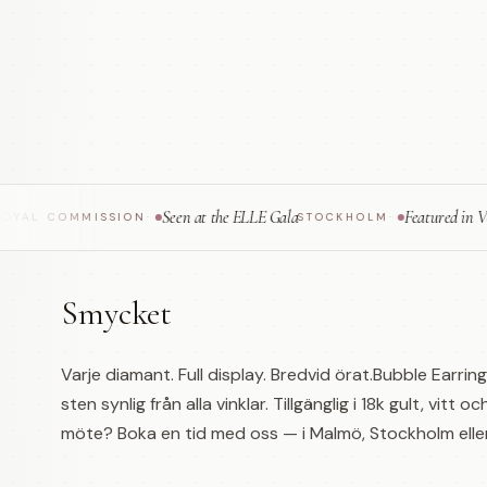
Seen at the ELLE Gala
Featured in Vogue Sc
 COMMISSION
·
STOCKHOLM
·
Smycket
Varje diamant. Full display. Bredvid örat.Bubble Earri
sten synlig från alla vinklar. Tillgänglig i 18k gult, vit
möte? Boka en tid med oss — i Malmö, Stockholm eller 