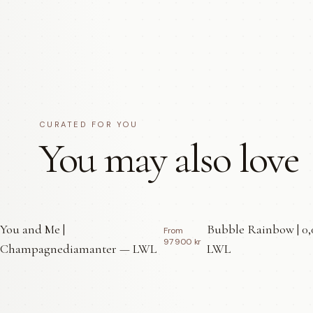
CURATED FOR YOU
You may also love
You and Me |
Bubble Rainbow | 0,
From
97 900 kr
Champagnediamanter — LWL
LWL