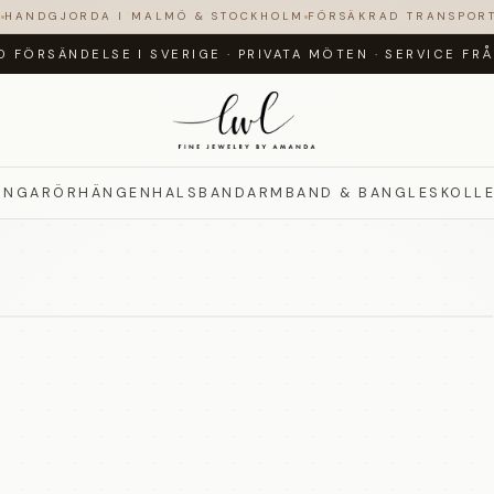
N
HANDGJORDA I MALMÖ & STOCKHOLM
FÖRSÄKRAD TRANSPOR
D FÖRSÄNDELSE I SVERIGE
·
PRIVATA MÖTEN
·
SERVICE FR
INGAR
ÖRHÄNGEN
HALSBAND
ARMBAND & BANGLES
KOLL