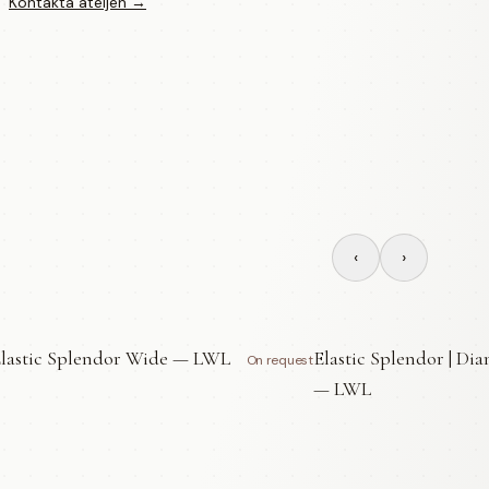
Kontakta ateljén →
‹
›
lastic Splendor Wide — LWL
Elastic Splendor | Di
On request
— LWL