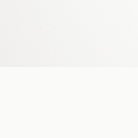
Bubble Earrings | Big — LWL
ALL