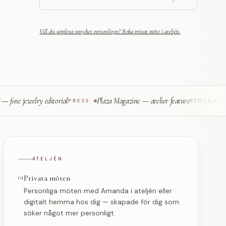
Vill du uppleva smycket personligen? Boka privat möte i ateljén.
ewelry editorial
Plaza Magazine — atelier feature
Han
PRESS
·
STOCKHOLM
·
ATELJÉN
01
Privata möten
Personliga möten med Amanda i ateljén eller
digitalt hemma hos dig — skapade för dig som
söker något mer personligt.