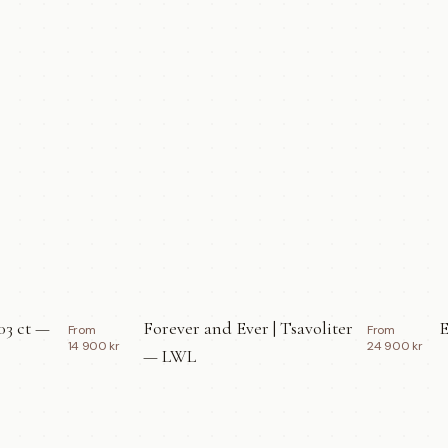
03 ct —
Forever and Ever | Tsavoliter
E
From
From
14 900 kr
24 900 kr
— LWL