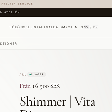
T
ATELIER-SERVICE
ÅN ATELJÉN
SÖK
ÖNSKELISTA
UTVALDA SMYCKEN
0
SV
/
EN
EKTIONER
ALL
I LAGER
Från
16 900 SEK
Shimmer | Vita