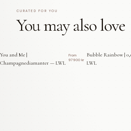
CURATED FOR YOU
You may also love
You and Me |
Bubble Rainbow | 0,
From
97 900 kr
Champagnediamanter — LWL
LWL