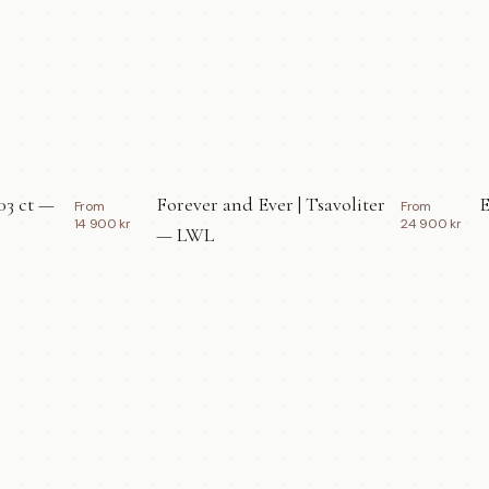
03 ct —
Forever and Ever | Tsavoliter
E
From
From
14 900 kr
24 900 kr
— LWL