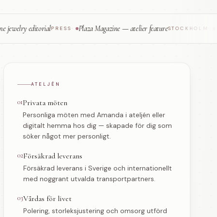
y editorial
Plaza Magazine — atelier feature
Handgjor
PRESS
·
STOCKHOLM
·
ATELJÉN
01
Privata möten
Personliga möten med Amanda i ateljén eller
digitalt hemma hos dig — skapade för dig som
söker något mer personligt.
02
Försäkrad leverans
Försäkrad leverans i Sverige och internationellt
med noggrant utvalda transportpartners.
03
Vårdas för livet
Polering, storleksjustering och omsorg utförd