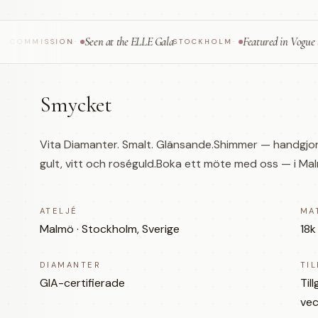
Seen at the ELLE Gala
Featured in Vogue Scandin
MISSION
·
STOCKHOLM
·
Smycket
Vita Diamanter. Smalt. Glänsande.Shimmer — handgjord 
gult, vitt och roséguld.Boka ett möte med oss — i Malm
ATELJÉ
MA
Malmö · Stockholm, Sverige
18k
DIAMANTER
TI
GIA-certifierade
Til
vec