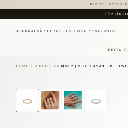
BESPOKE SMYCKE
FÖRSÄKRA
JOURNAL
VÅR BERÄTTELSE
BOKA PRIVAT MÖTE
BRIDAL
R
HOME
/
RINGS
/
SHIMMER | VITA DIAMANTER — LWL