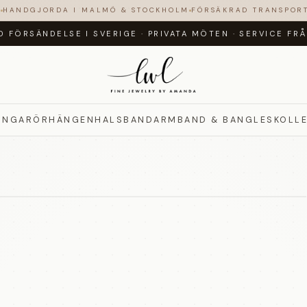
N
HANDGJORDA I MALMÖ & STOCKHOLM
FÖRSÄKRAD TRANSPOR
D FÖRSÄNDELSE I SVERIGE
·
PRIVATA MÖTEN
·
SERVICE FR
INGAR
ÖRHÄNGEN
HALSBAND
ARMBAND & BANGLES
KOLL