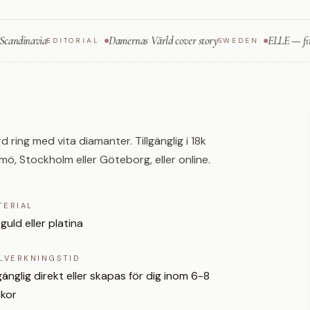
avia
Damernas Värld cover story
ELLE — fine jewelr
EDITORIAL
·
SWEDEN
·
ring med vita diamanter. Tillgänglig i 18k
ö, Stockholm eller Göteborg, eller online.
TERIAL
 guld eller platina
LLVERKNINGSTID
lgänglig direkt eller skapas för dig inom 6-8
kor