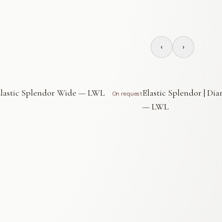
‹
›
lastic Splendor Wide — LWL
Elastic Splendor | Di
On request
— LWL