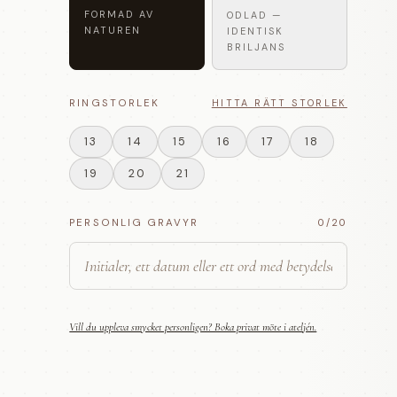
FORMAD AV
ODLAD —
NATUREN
IDENTISK
BRILJANS
RINGSTORLEK
HITTA RÄTT STORLEK
13
14
15
16
17
18
19
20
21
PERSONLIG GRAVYR
0
/20
Vill du uppleva smycket personligen? Boka privat möte i ateljén.