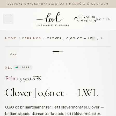
BESPOKE SMYCKEN
HANDGJORDA I MALMÖ & STOCKHOLM
UTVALDA
SV
/
EN
SMYCKEN
HOME
/
EARRINGS
/
CLOVER | 0,60 CT — LWL
1
/
4
ALL
ALL
I LAGER
Från
15 900 SEK
Clover | 0,60 ct — LWL
0,60 ct brilliantdiamanter. I ett klövermönster.Clover —
brilliantslipade diamanter fattade i ett klövermönster.