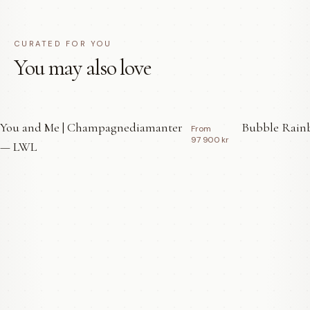
CURATED FOR YOU
You may also love
You and Me | Champagnediamanter
Bubble Rainb
From
97 900 kr
— LWL