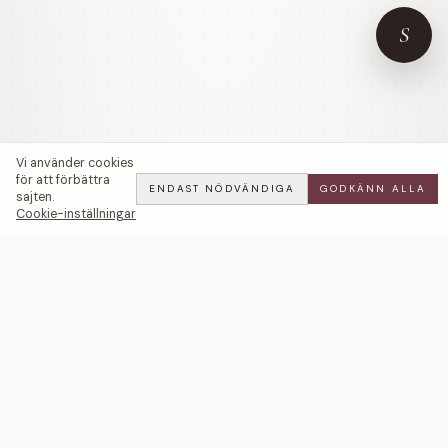
S
Vi använder cookies
för att förbättra
ENDAST NÖDVÄNDIGA
GODKÄNN ALLA
sajten.
Cookie-inställningar
Clover | 0,60 ct — LWL
ADD
ALL
·
15 900 SEK