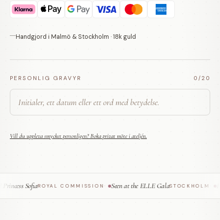
Handgjord i Malmö & Stockholm · 18k guld
PERSONLIG GRAVYR
0
/20
Vill du uppleva smycket personligen? Boka privat möte i ateljén.
incess Sofia
Seen at the ELLE Gala
Fea
ROYAL COMMISSION
·
STOCKHOLM
·