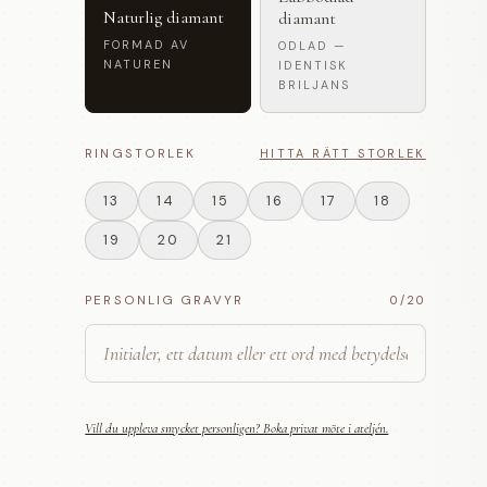
Naturlig diamant
diamant
FORMAD AV
ODLAD —
NATUREN
IDENTISK
BRILJANS
RINGSTORLEK
HITTA RÄTT STORLEK
13
14
15
16
17
18
19
20
21
PERSONLIG GRAVYR
0
/20
Vill du uppleva smycket personligen? Boka privat möte i ateljén.