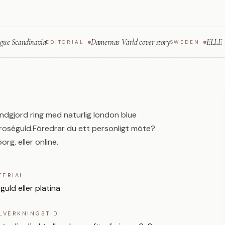
ndinavia
Damernas Värld cover story
ELLE — fine je
EDITORIAL
·
SWEDEN
·
ndgjord ring med naturlig london blue
och roséguld.Föredrar du ett personligt möte?
g, eller online.
TERIAL
 guld eller platina
LLVERKNINGSTID