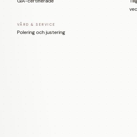
GIA-certifierade
Til
vec
VÅRD & SERVICE
Polering och justering