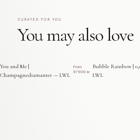
CURATED FOR YOU
You may also love
You and Me |
Bubble Rainbow | 0,
From
97 900 kr
Champagnediamanter — LWL
LWL