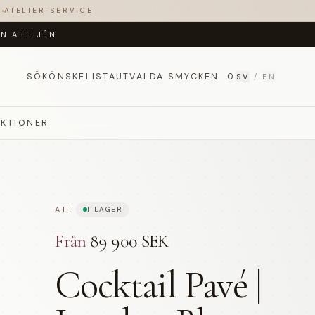
T
ATELIER-SERVICE
ÅN ATELJÉN
SÖK
ÖNSKELISTA
UTVALDA SMYCKEN
0
SV
/
EN
EKTIONER
ALL
I LAGER
Från
89 900 SEK
Cocktail Pavé |