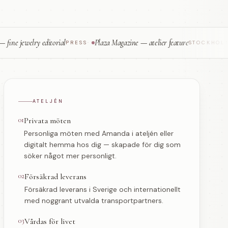
welry editorial
Plaza Magazine — atelier feature
Hand
PRESS
·
STOCKHOLM
·
ATELJÉN
01
Privata möten
Personliga möten med Amanda i ateljén eller
digitalt hemma hos dig — skapade för dig som
söker något mer personligt.
02
Försäkrad leverans
Försäkrad leverans i Sverige och internationellt
med noggrant utvalda transportpartners.
03
Vårdas för livet