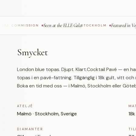
Seen at the ELLE Gala
Featured in Vogue Sca
COMMISSION
·
STOCKHOLM
·
Smycket
London blue topas. Djupt. Klart.Cocktail Pavé — en ha
topas i en pavé-fattning. Tillgänglig i 18k gult, vitt 
Boka en tid med oss — i Malmö, Stockholm eller Götebor
ATELJÉ
MA
Malmö · Stockholm, Sverige
18k
DIAMANTER
TI