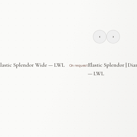
‹
›
lastic Splendor Wide — LWL
Elastic Splendor | Di
On request
— LWL