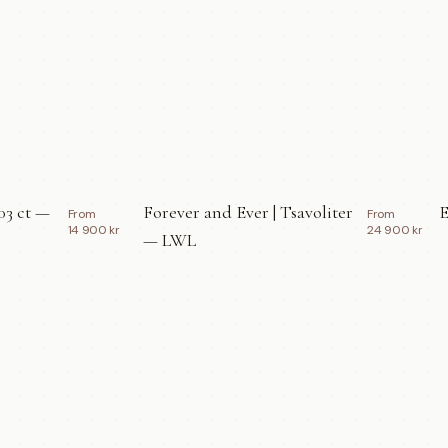
03 ct —
Forever and Ever | Tsavoliter
E
From
From
14 900 kr
24 900 kr
— LWL