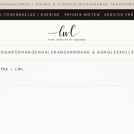
N
HANDGJORDA I MALMÖ & STOCKHOLM
FÖRSÄKRAD TRANSPOR
D FÖRSÄNDELSE I SVERIGE
·
PRIVATA MÖTEN
·
SERVICE FR
INGAR
ÖRHÄNGEN
HALSBAND
ARMBAND & BANGLES
KOLL
OPAS — LWL