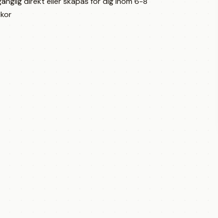
lgänglig direkt eller skapas för dig inom 6-8
kor