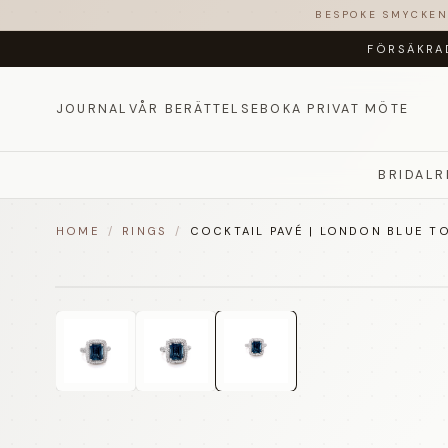
BESPOKE SMYCKE
FÖRSÄKRA
JOURNAL
VÅR BERÄTTELSE
BOKA PRIVAT MÖTE
BRIDAL
R
HOME
/
RINGS
/
COCKTAIL PAVÉ | LONDON BLUE T