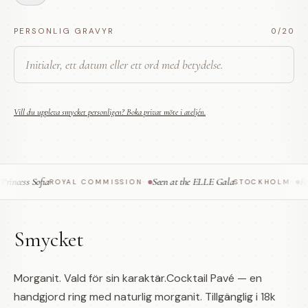
PERSONLIG GRAVYR
0
/20
Vill du uppleva smycket personligen? Boka privat möte i ateljén.
ncess Sofia
Seen at the ELLE Gala
Feat
ROYAL COMMISSION
·
STOCKHOLM
·
Smycket
Morganit. Vald för sin karaktär.Cocktail Pavé — en
handgjord ring med naturlig morganit. Tillgänglig i 18k