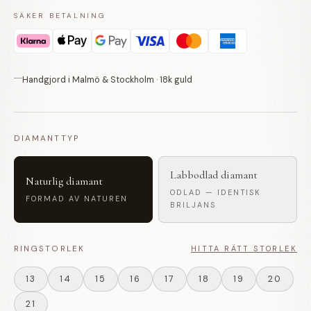
SÄKER BETALNING
Handgjord i Malmö & Stockholm · 18k guld
DIAMANTTYP
Labbodlad diamant
Naturlig diamant
ODLAD — IDENTISK
FORMAD AV NATUREN
BRILJANS
RINGSTORLEK
HITTA RÄTT STORLEK
13
14
15
16
17
18
19
20
21