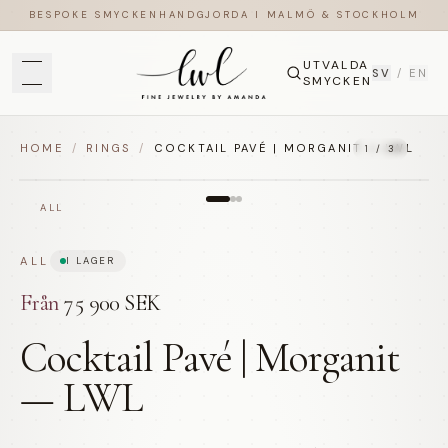
BESPOKE SMYCKEN
HANDGJORDA I MALMÖ & STOCKHOLM
UTVALDA
SV
/
EN
SMYCKEN
HOME
/
RINGS
/
COCKTAIL PAVÉ | MORGANIT — LWL
1
/
3
ALL
ALL
I LAGER
Från
75 900 SEK
Cocktail Pavé | Morganit
— LWL