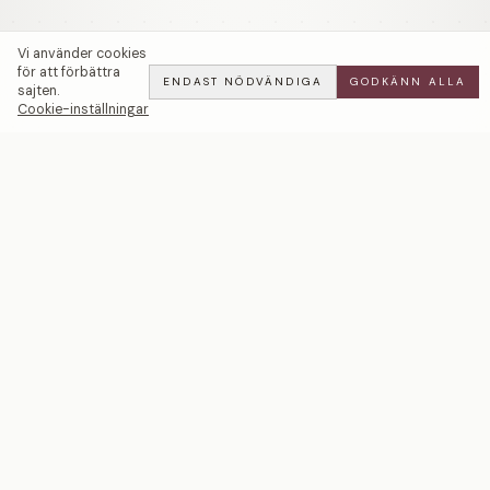
Vi använder cookies
för att förbättra
ENDAST NÖDVÄNDIGA
GODKÄNN ALLA
sajten.
Cookie-inställningar
Cocktail Pavé | Morganit — LWL
ADD
ALL
·
75 900 SEK
Ett svenskt smyckeshus med ateljéer i Malmö och
Stockholm. Smycken i 18k guld och platina — skapade