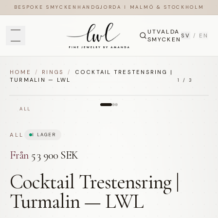
BESPOKE SMYCKEN
HANDGJORDA I MALMÖ & STOCKHOLM
UTVALDA
SV
/
EN
SMYCKEN
HOME
/
RINGS
/
COCKTAIL TRESTENSRING |
TURMALIN — LWL
1
/
3
ALL
ALL
I LAGER
Från
53 900 SEK
Cocktail Trestensring |
Turmalin — LWL