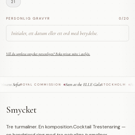
21
PERSONLIG GRAVYR
0
/20
Vill du uppleva smycket personligen? Boka privat möte i ateljén.
cess Sofia
Seen at the ELLE Gala
Featu
ROYAL COMMISSION
·
STOCKHOLM
·
Smycket
Tre turmaliner. En komposition.Cocktail Trestensring —
en handgjord ring med tre naturliga turmaliner,