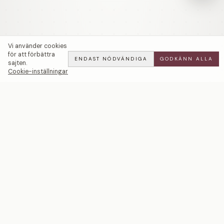
Vi använder cookies
för att förbättra
ENDAST NÖDVÄNDIGA
GODKÄNN ALLA
sajten.
Cookie-inställningar
Cocktail Trestensring | Turmalin — LWL
ADD
ALL
·
53 900 SEK