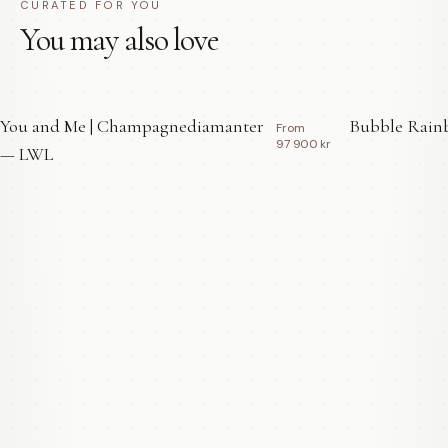
CURATED FOR YOU
You may also love
You and Me | Champagnediamanter
Bubble Rainb
From
97 900 kr
— LWL