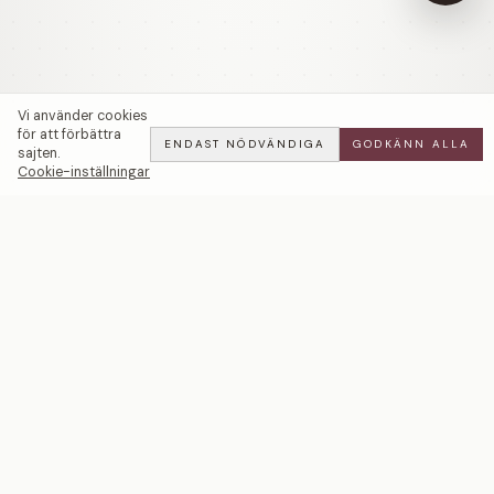
Vi använder cookies
för att förbättra
ENDAST NÖDVÄNDIGA
GODKÄNN ALLA
sajten.
Cookie-inställningar
Mimosa | Oval | Förlovningsring | 18k Guld — LWL
ADD
ALL
·
61 900 SEK