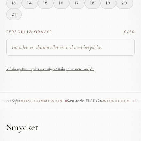
13
14
15
16
17
18
19
20
21
PERSONLIG GRAVYR
0
/20
Vill du uppleva smycket personligen? Boka privat möte i ateljén.
ess Sofia
Seen at the ELLE Gala
Featu
ROYAL COMMISSION
·
STOCKHOLM
·
Smycket