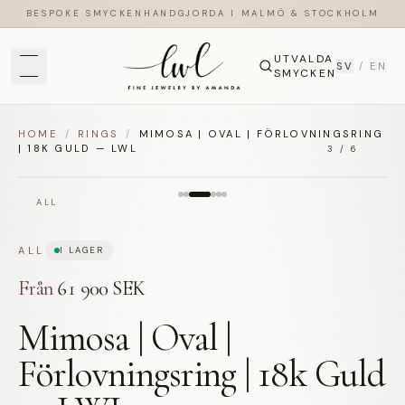
BESPOKE SMYCKEN
HANDGJORDA I MALMÖ & STOCKHOLM
UTVALDA
SV
/
EN
SMYCKEN
HOME
/
RINGS
/
MIMOSA | OVAL | FÖRLOVNINGSRING
| 18K GULD — LWL
3
/
6
ALL
ALL
I LAGER
Från
61 900 SEK
Mimosa | Oval |
Förlovningsring | 18k Guld