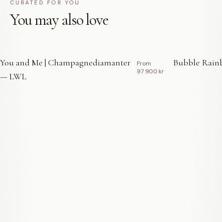
CURATED FOR YOU
You may also love
You and Me | Champagnediamanter
Bubble Rainb
From
97 900 kr
— LWL