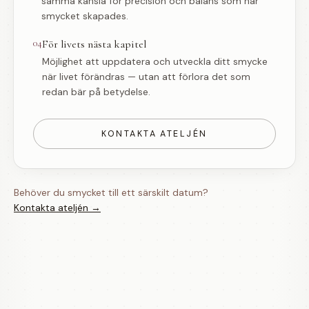
samma känsla för precision och balans som när
smycket skapades.
04
För livets nästa kapitel
Möjlighet att uppdatera och utveckla ditt smycke
när livet förändras — utan att förlora det som
redan bär på betydelse.
KONTAKTA ATELJÉN
Behöver du smycket till ett särskilt datum?
Kontakta ateljén →