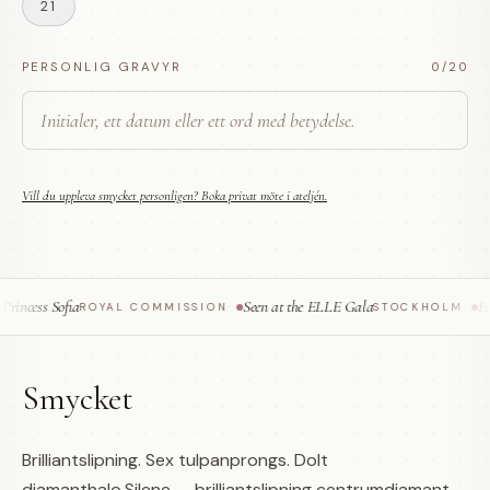
21
PERSONLIG GRAVYR
0
/20
Vill du uppleva smycket personligen? Boka privat möte i ateljén.
ncess Sofia
Seen at the ELLE Gala
Feat
ROYAL COMMISSION
·
STOCKHOLM
·
Smycket
Brilliantslipning. Sex tulpanprongs. Dolt
diamanthalo.Silene — brilliantslipning centrumdiamant.