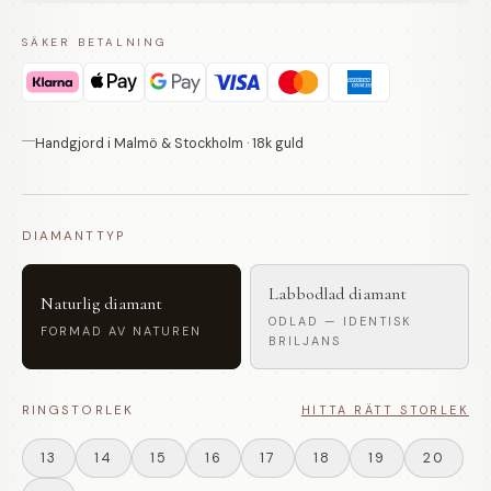
SÄKER BETALNING
Handgjord i Malmö & Stockholm · 18k guld
DIAMANTTYP
Labbodlad diamant
Naturlig diamant
ODLAD — IDENTISK
FORMAD AV NATUREN
BRILJANS
RINGSTORLEK
HITTA RÄTT STORLEK
13
14
15
16
17
18
19
20