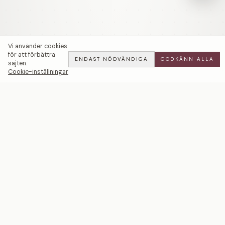
Vi använder cookies
för att förbättra
ENDAST NÖDVÄNDIGA
GODKÄNN ALLA
sajten.
Cookie-inställningar
Silene | Förlovningsring | 18k Guld — LWL
ADD
ALL
·
23 900 SEK