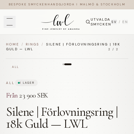
BESPOKE SMYCKEN
HANDGJORDA I MALMÖ & STOCKHOLM
UTVALDA
SV
/
EN
SMYCKEN
HOME
/
RINGS
/
SILENE | FÖRLOVNINGSRING | 18K
GULD — LWL
2
/
2
ALL
ALL
I LAGER
Från
23 900 SEK
Silene | Förlovningsring |
18k Guld — LWL