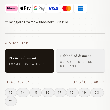
Handgjord i Malmö & Stockholm · 18k guld
DIAMANTTYP
Labbodlad diamant
Naturlig diamant
ODLAD — IDENTISK
FORMAD AV NATUREN
BRILJANS
RINGSTORLEK
HITTA RÄTT STORLEK
13
14
15
16
17
18
19
20
21