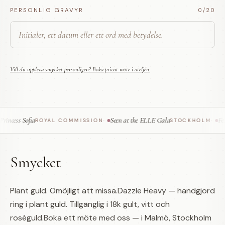
PERSONLIG GRAVYR
0
/20
Vill du uppleva smycket personligen? Boka privat möte i ateljén.
ncess Sofia
Seen at the ELLE Gala
Feat
ROYAL COMMISSION
·
STOCKHOLM
·
Smycket
Plant guld. Omöjligt att missa.Dazzle Heavy — handgjord
ring i plant guld. Tillgänglig i 18k gult, vitt och
roséguld.Boka ett möte med oss — i Malmö, Stockholm