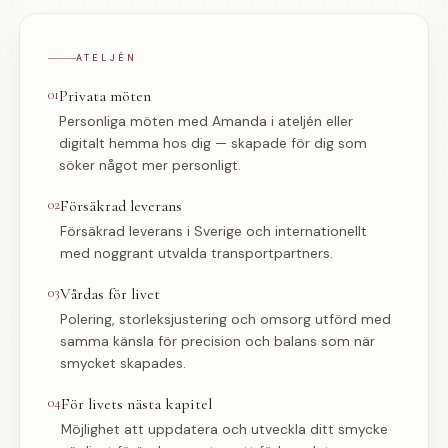
ATELJÉN
01
Privata möten
Personliga möten med Amanda i ateljén eller
digitalt hemma hos dig — skapade för dig som
söker något mer personligt.
02
Försäkrad leverans
Försäkrad leverans i Sverige och internationellt
med noggrant utvalda transportpartners.
03
Vårdas för livet
Polering, storleksjustering och omsorg utförd med
samma känsla för precision och balans som när
smycket skapades.
04
För livets nästa kapitel
Möjlighet att uppdatera och utveckla ditt smycke