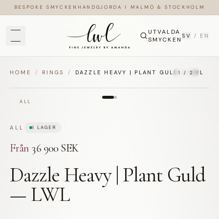
BESPOKE SMYCKEN
HANDGJORDA I MALMÖ & STOCKHOLM
UTVALDA
SV
/
EN
SMYCKEN
HOME
/
RINGS
/
DAZZLE HEAVY | PLANT GULD — LWL
1
/
2
ALL
ALL
I LAGER
Från
36 900 SEK
Dazzle Heavy | Plant Guld
— LWL