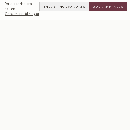
för att förbättra
ENDAST NÖDVÄNDIGA
GODKÄNN ALLA
sajten.
Cookie-inställningar
Dazzle Heavy | Plant Guld — LWL
ADD
ALL
·
36 900 SEK
Ett svenskt smyckeshus med ateljéer i Malmö och
Stockholm. Smycken i 18k guld och platina — skapade
för livets mest betydelsefulla ögonblick.