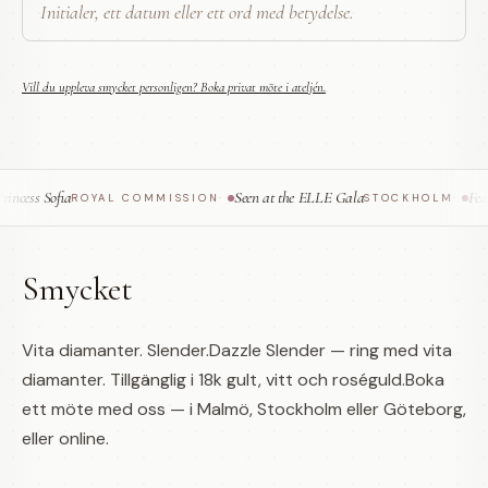
Vill du uppleva smycket personligen? Boka privat möte i ateljén.
cess Sofia
Seen at the ELLE Gala
Featu
ROYAL COMMISSION
·
STOCKHOLM
·
Smycket
Vita diamanter. Slender.Dazzle Slender — ring med vita
diamanter. Tillgänglig i 18k gult, vitt och roséguld.Boka
ett möte med oss — i Malmö, Stockholm eller Göteborg,
eller online.