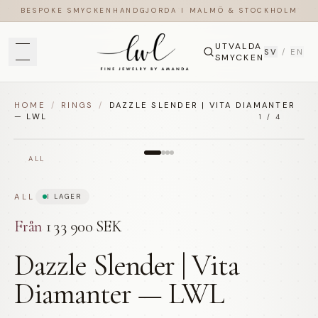
BESPOKE SMYCKEN
HANDGJORDA I MALMÖ & STOCKHOLM
UTVALDA
SV
/
EN
SMYCKEN
HOME
/
RINGS
/
DAZZLE SLENDER | VITA DIAMANTER
— LWL
1
/
4
ALL
ALL
I LAGER
Från
133 900 SEK
Dazzle Slender | Vita
Diamanter — LWL