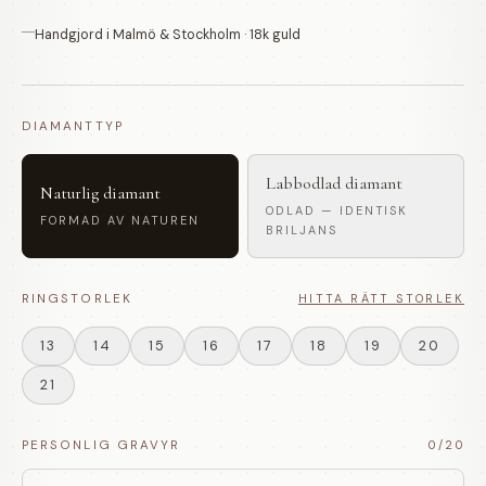
Handgjord i Malmö & Stockholm · 18k guld
DIAMANTTYP
Labbodlad diamant
Naturlig diamant
ODLAD — IDENTISK
FORMAD AV NATUREN
BRILJANS
RINGSTORLEK
HITTA RÄTT STORLEK
13
14
15
16
17
18
19
20
21
PERSONLIG GRAVYR
0
/20