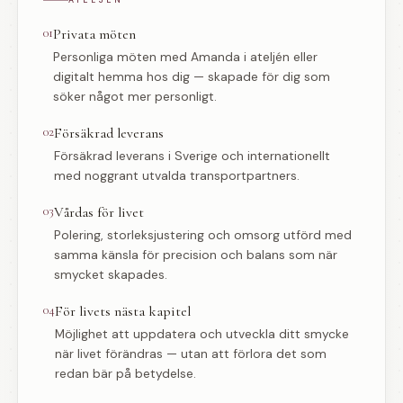
ATELJÉN
01
Privata möten
Personliga möten med Amanda i ateljén eller
digitalt hemma hos dig — skapade för dig som
söker något mer personligt.
02
Försäkrad leverans
Försäkrad leverans i Sverige och internationellt
med noggrant utvalda transportpartners.
03
Vårdas för livet
Polering, storleksjustering och omsorg utförd med
samma känsla för precision och balans som när
smycket skapades.
04
För livets nästa kapitel
Möjlighet att uppdatera och utveckla ditt smycke
när livet förändras — utan att förlora det som
redan bär på betydelse.