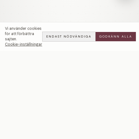
Vi använder cookies
för att förbättra
ENDAST NÖDVÄNDIGA
GODKÄNN ALLA
sajten.
Cookie-inställningar
Devoted Love | Baguette | Förlovningsring — LWL
ADD
ALL
·
24 900 SEK