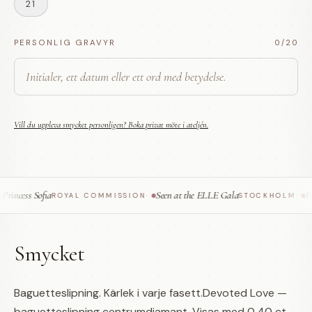
21
PERSONLIG GRAVYR
0
/20
Vill du uppleva smycket personligen? Boka privat möte i ateljén.
ncess Sofia
Seen at the ELLE Gala
Fea
ROYAL COMMISSION
·
STOCKHOLM
·
Smycket
Baguetteslipning. Kärlek i varje fasett.Devoted Love —
baguetteslipning centrumdiamant. Visas med 0,40 ct.