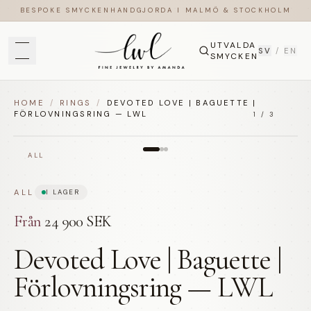
BESPOKE SMYCKEN
HANDGJORDA I MALMÖ & STOCKHOLM
UTVALDA
SV
/
EN
SMYCKEN
HOME
/
RINGS
/
DEVOTED LOVE | BAGUETTE |
FÖRLOVNINGSRING — LWL
1
/
3
ALL
ALL
I LAGER
Från
24 900 SEK
Devoted Love | Baguette |
Förlovningsring — LWL