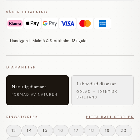
SÄKER BETALNING
Handgjord i Malmö & Stockholm · 18k guld
DIAMANTTYP
Labbodlad diamant
Naturlig diamant
ODLAD — IDENTISK
FORMAD AV NATUREN
BRILJANS
RINGSTORLEK
HITTA RÄTT STORLEK
13
14
15
16
17
18
19
20