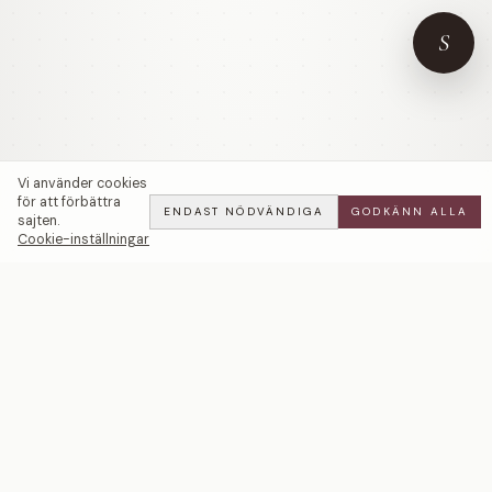
S
Vi använder cookies
för att förbättra
ENDAST NÖDVÄNDIGA
GODKÄNN ALLA
sajten.
Cookie-inställningar
Brilliant Creoles | 60mm — LWL
ADD
ALL
·
94 900 SEK