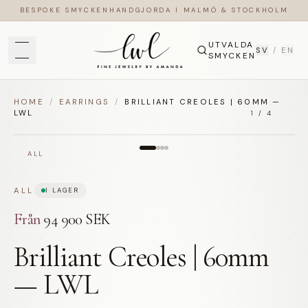
BESPOKE SMYCKEN
HANDGJORDA I MALMÖ & STOCKHOLM
UTVALDA
SV
/
EN
SMYCKEN
HOME
/
EARRINGS
/
BRILLIANT CREOLES | 60MM —
LWL
1
/
4
ALL
ALL
I LAGER
Från
94 900 SEK
Brilliant Creoles | 60mm
— LWL