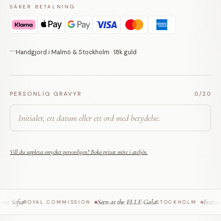
SÄKER BETALNING
Handgjord i Malmö & Stockholm · 18k guld
PERSONLIG GRAVYR
0
/20
Vill du uppleva smycket personligen? Boka privat möte i ateljén.
s Sofia
Seen at the ELLE Gala
Featured
ROYAL COMMISSION
·
STOCKHOLM
·