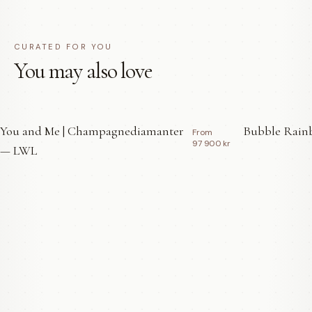
CURATED FOR YOU
You may also love
You and Me | Champagnediamanter
Bubble Rainb
From
97 900 kr
— LWL