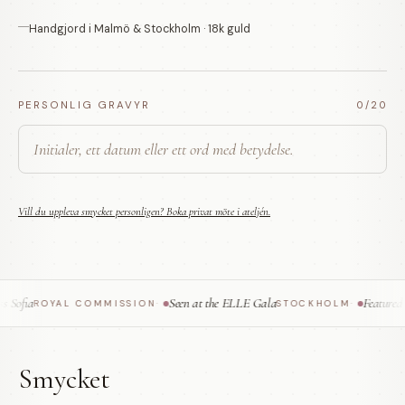
Handgjord i Malmö & Stockholm · 18k guld
PERSONLIG GRAVYR
0
/20
Vill du uppleva smycket personligen? Boka privat möte i ateljén.
Sofia
Seen at the ELLE Gala
Featured i
ROYAL COMMISSION
·
STOCKHOLM
·
Smycket