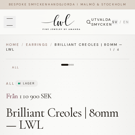
BESPOKE SMYCKEN
HANDGJORDA I MALMÖ & STOCKHOLM
UTVALDA
SV
/
EN
SMYCKEN
HOME
/
EARRINGS
/
BRILLIANT CREOLES | 80MM —
LWL
1
/
4
ALL
ALL
I LAGER
Från
110 900 SEK
Brilliant Creoles | 80mm
— LWL