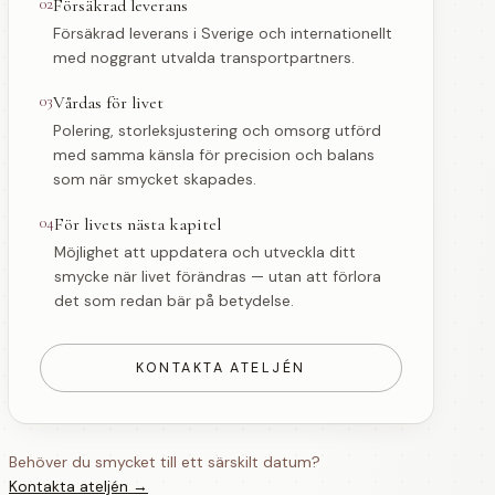
02
Försäkrad leverans
Försäkrad leverans i Sverige och internationellt
med noggrant utvalda transportpartners.
03
Vårdas för livet
Polering, storleksjustering och omsorg utförd
med samma känsla för precision och balans
som när smycket skapades.
04
För livets nästa kapitel
Möjlighet att uppdatera och utveckla ditt
smycke när livet förändras — utan att förlora
det som redan bär på betydelse.
KONTAKTA ATELJÉN
Behöver du smycket till ett särskilt datum?
Kontakta ateljén →