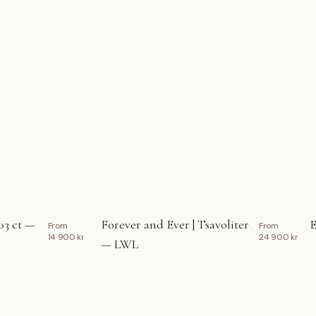
03 ct —
Forever and Ever | Tsavoliter
E
From
From
14 900 kr
24 900 kr
— LWL