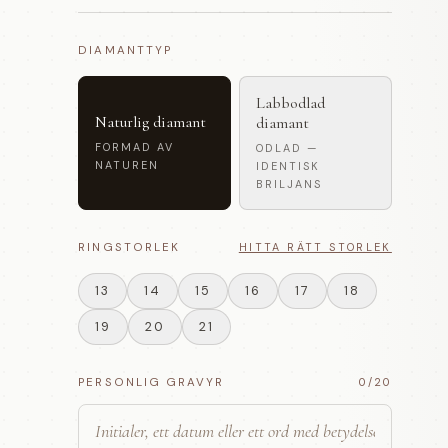
DIAMANTTYP
Labbodlad
Naturlig diamant
diamant
FORMAD AV
ODLAD —
NATUREN
IDENTISK
BRILJANS
RINGSTORLEK
HITTA RÄTT STORLEK
13
14
15
16
17
18
19
20
21
PERSONLIG GRAVYR
0
/20