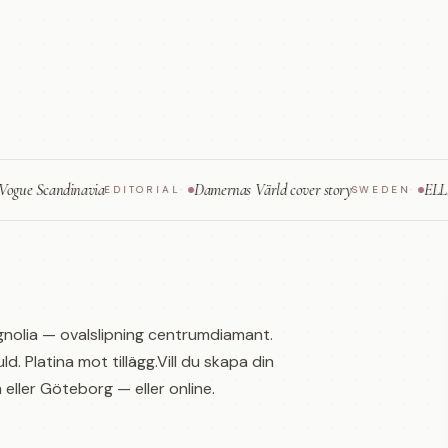
candinavia
Damernas Värld cover story
ELLE — fine 
EDITORIAL
·
SWEDEN
·
gnolia — ovalslipning centrumdiamant.
ld. Platina mot tillägg.Vill du skapa din
ller Göteborg — eller online.