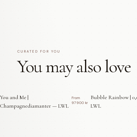
CURATED FOR YOU
You may also love
You and Me |
Bubble Rainbow | 0,
From
97 900 kr
Champagnediamanter — LWL
LWL