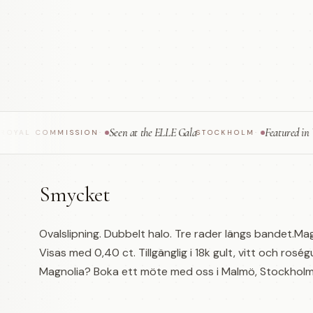
Seen at the ELLE Gala
Featured in Vogue S
 COMMISSION
·
STOCKHOLM
·
Smycket
Ovalslipning. Dubbelt halo. Tre rader längs bandet.Ma
Visas med 0,40 ct. Tillgänglig i 18k gult, vitt och roségu
Magnolia? Boka ett möte med oss i Malmö, Stockholm e