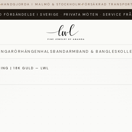
N
HANDGJORDA I MALMÖ & STOCKHOLM
FÖRSÄKRAD TRANSPOR
D FÖRSÄNDELSE I SVERIGE
·
PRIVATA MÖTEN
·
SERVICE FR
INGAR
ÖRHÄNGEN
HALSBAND
ARMBAND & BANGLES
KOLL
ING | 18K GULD — LWL