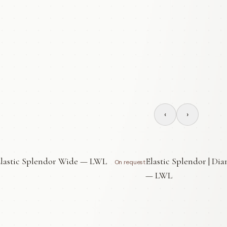
‹
›
lastic Splendor Wide — LWL
Elastic Splendor | Di
On request
— LWL