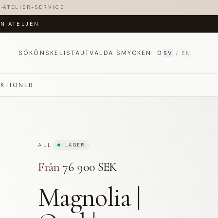
T
ATELIER-SERVICE
ÅN ATELJÉN
SÖK
ÖNSKELISTA
UTVALDA SMYCKEN
0
SV
/
EN
EKTIONER
ALL
I LAGER
Från
76 900 SEK
Magnolia |