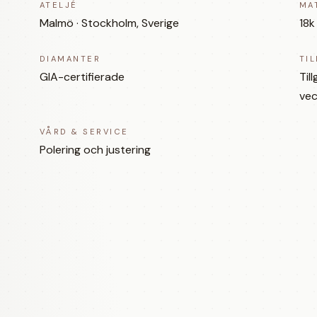
ATELJÉ
MA
Malmö · Stockholm, Sverige
18k
DIAMANTER
TI
GIA-certifierade
Til
vec
VÅRD & SERVICE
Polering och justering