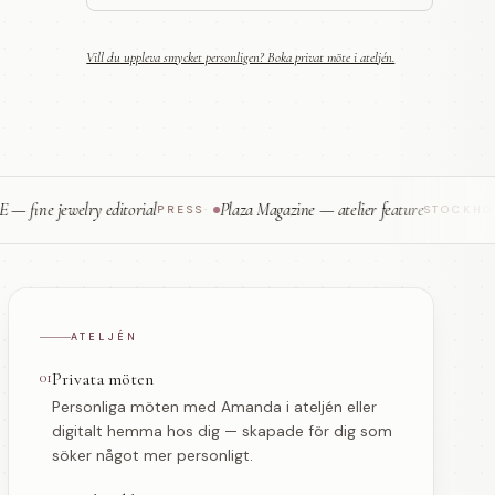
Vill du uppleva smycket personligen? Boka privat möte i ateljén.
jewelry editorial
Plaza Magazine — atelier feature
Ha
PRESS
·
STOCKHOLM
·
ATELJÉN
01
Privata möten
Personliga möten med Amanda i ateljén eller
digitalt hemma hos dig — skapade för dig som
söker något mer personligt.