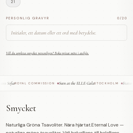
21
PERSONLIG GRAVYR
0
/20
Vill du uppleva smycket personligen? Boka privat möte i ateljén.
s Sofia
Seen at the ELLE Gala
Featured
ROYAL COMMISSION
·
STOCKHOLM
·
Smycket
Naturliga Gröna Tsavoliter. Nära hjärtat.Eternal Love —
naturliga gröna tsavoliter. Välj halvallians till helallians.