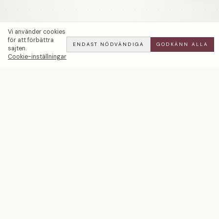
Vi använder cookies
för att förbättra
ENDAST NÖDVÄNDIGA
GODKÄNN ALLA
sajten.
Cookie-inställningar
Eternal Love | Gröna Tsavoliter — LWL
ADD
ALL
·
10 900 SEK
Ett svenskt smyckeshus med ateljéer i Malmö och