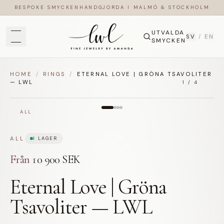
BESPOKE SMYCKEN
HANDGJORDA I MALMÖ & STOCKHOLM
UTVALDA
SV
/
EN
SMYCKEN
HOME
/
RINGS
/
ETERNAL LOVE | GRÖNA TSAVOLITER
— LWL
1
/
4
ALL
ALL
I LAGER
Från
10 900 SEK
Eternal Love | Gröna
Tsavoliter — LWL