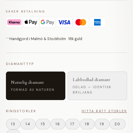
SÄKER BETALNING
Handgjord i Malmö & Stockholm · 18k guld
DIAMANTTYP
Labbodlad diamant
Naturlig diamant
ODLAD — IDENTISK
FORMAD AV NATUREN
BRILJANS
RINGSTORLEK
HITTA RÄTT STORLEK
13
14
15
16
17
18
19
20