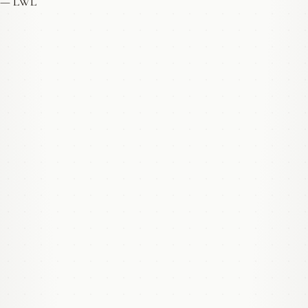
— LWL