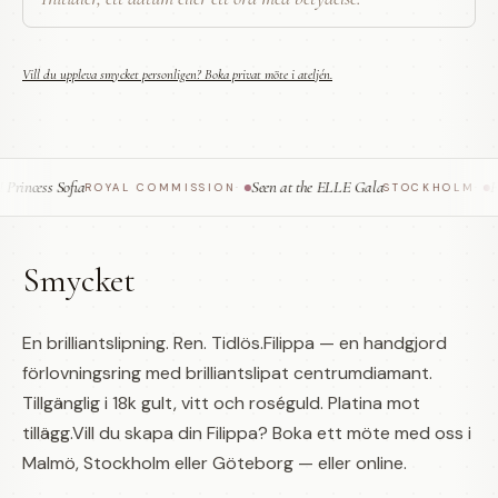
Vill du uppleva smycket personligen? Boka privat möte i ateljén.
incess Sofia
Seen at the ELLE Gala
Fea
ROYAL COMMISSION
·
STOCKHOLM
·
Smycket
En brilliantslipning. Ren. Tidlös.Filippa — en handgjord
förlovningsring med brilliantslipat centrumdiamant.
Tillgänglig i 18k gult, vitt och roséguld. Platina mot
tillägg.Vill du skapa din Filippa? Boka ett möte med oss i
Malmö, Stockholm eller Göteborg — eller online.