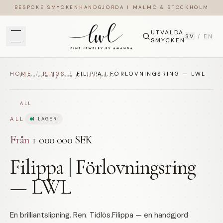
BESPOKE SMYCKEN
HANDGJORDA I MALMÖ & STOCKHOLM
UTVALDA
SV
/
EN
SMYCKEN
HOME
/
RINGS
/
FILIPPA | FÖRLOVNINGSRING — LWL
Photo coming soon for this piece.
ALL
ALL
I LAGER
Från
1 000 000 SEK
Filippa | Förlovningsring
— LWL
En brilliantslipning. Ren. Tidlös.Filippa — en handgjord