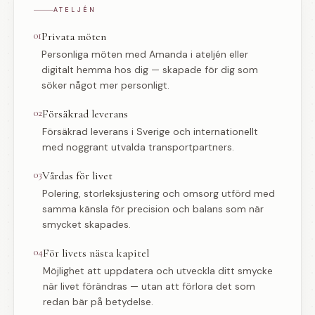
ATELJÉN
01
Privata möten
Personliga möten med Amanda i ateljén eller
digitalt hemma hos dig — skapade för dig som
söker något mer personligt.
02
Försäkrad leverans
Försäkrad leverans i Sverige och internationellt
med noggrant utvalda transportpartners.
03
Vårdas för livet
Polering, storleksjustering och omsorg utförd med
samma känsla för precision och balans som när
smycket skapades.
04
För livets nästa kapitel
Möjlighet att uppdatera och utveckla ditt smycke
när livet förändras — utan att förlora det som
redan bär på betydelse.