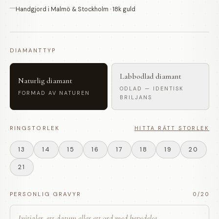
Handgjord i Malmö & Stockholm · 18k guld
DIAMANTTYP
Labbodlad diamant
Naturlig diamant
ODLAD — IDENTISK
FORMAD AV NATUREN
BRILJANS
RINGSTORLEK
HITTA RÄTT STORLEK
13
14
15
16
17
18
19
20
21
PERSONLIG GRAVYR
0
/20