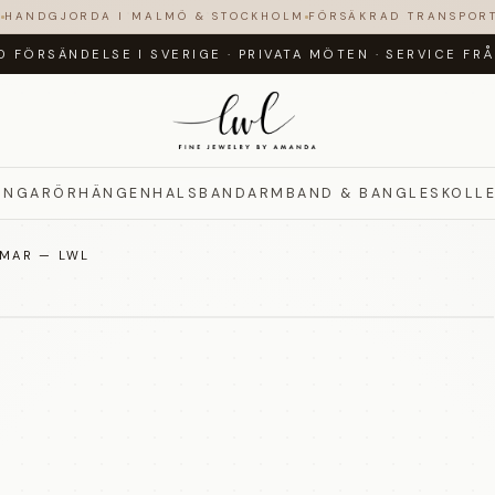
N
HANDGJORDA I MALMÖ & STOCKHOLM
FÖRSÄKRAD TRANSPOR
D FÖRSÄNDELSE I SVERIGE
·
PRIVATA MÖTEN
·
SERVICE FR
INGAR
ÖRHÄNGEN
HALSBAND
ARMBAND & BANGLES
KOLL
RMAR — LWL