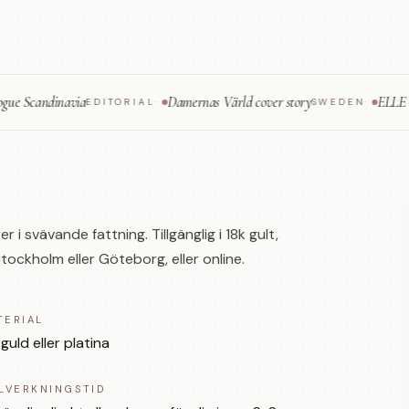
ndinavia
Damernas Värld cover story
ELLE — fine je
EDITORIAL
·
SWEDEN
·
 i svävande fattning. Tillgänglig i 18k gult,
ockholm eller Göteborg, eller online.
TERIAL
 guld eller platina
LLVERKNINGSTID