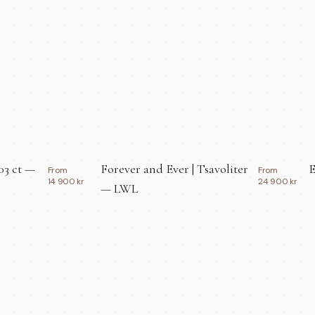
03 ct —
Forever and Ever | Tsavoliter
E
From
From
14 900 kr
24 900 kr
— LWL