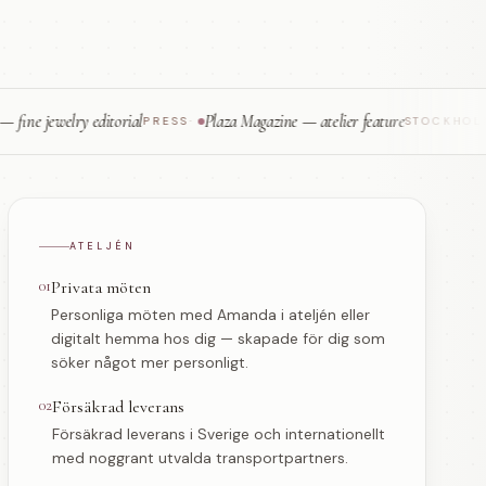
welry editorial
Plaza Magazine — atelier feature
Hand
PRESS
·
STOCKHOLM
·
ATELJÉN
01
Privata möten
Personliga möten med Amanda i ateljén eller
digitalt hemma hos dig — skapade för dig som
söker något mer personligt.
02
Försäkrad leverans
Försäkrad leverans i Sverige och internationellt
med noggrant utvalda transportpartners.