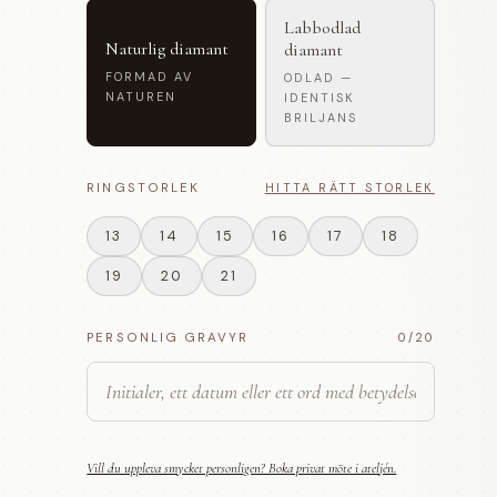
Labbodlad
Naturlig diamant
diamant
FORMAD AV
ODLAD —
NATUREN
IDENTISK
BRILJANS
RINGSTORLEK
HITTA RÄTT STORLEK
13
14
15
16
17
18
19
20
21
PERSONLIG GRAVYR
0
/20
Vill du uppleva smycket personligen? Boka privat möte i ateljén.