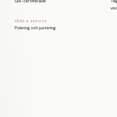
GIA-certifierade
Til
vec
VÅRD & SERVICE
Polering och justering