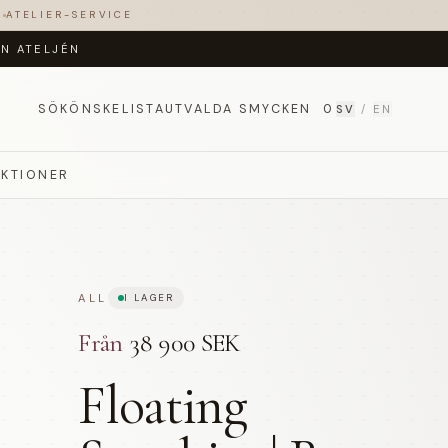
T
ATELIER-SERVICE
ÅN ATELJÉN
SÖK
ÖNSKELISTA
UTVALDA SMYCKEN
0
SV
/
EN
EKTIONER
ALL
I LAGER
Från
38 900 SEK
Floating