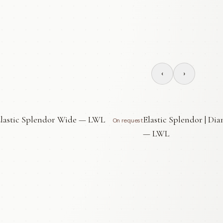
‹
›
lastic Splendor Wide — LWL
Elastic Splendor | Di
On request
— LWL