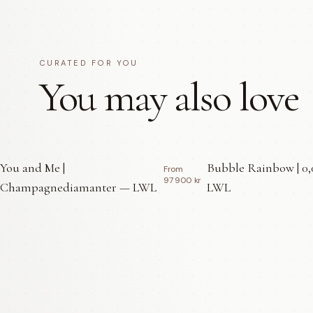
CURATED FOR YOU
You may also love
You and Me |
Bubble Rainbow | 0,
From
97 900 kr
Champagnediamanter — LWL
LWL