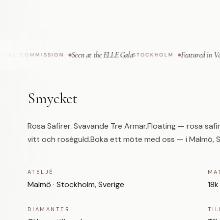
Seen at the ELLE Gala
Featured in Vogue Sca
COMMISSION
·
STOCKHOLM
·
Smycket
Rosa Safirer. Svävande Tre Armar.Floating — rosa safirer
vitt och roséguld.Boka ett möte med oss — i Malmö, St
ATELJÉ
MA
Malmö · Stockholm, Sverige
18k
DIAMANTER
TI