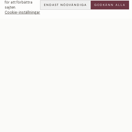
för att förbättra
ENDAST NÖDVÄNDIGA
GODKÄNN ALLA
sajten.
Cookie-inställningar
Diamond Treasure | Grön Diamant — LWL
ADD
ALL
·
0 SEK
Ett svenskt smyckeshus med ateljéer i Malmö och
Stockholm. Smycken i 18k guld och platina — skapade
för livets mest betydelsefulla ögonblick.