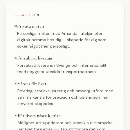
ATELJÉN
01
Privata möten
Personliga möten med Amanda i ateljén eller
digitalt hemma hos dig — skapade för dig som
söker något mer personligt.
02
Försäkrad leverans
Försäkrad leverans i Sverige och internationellt
med noggrant utvalda transportpartners.
03
Vårdas för livet
Polering, storleksjustering och omsorg utförd med
samma känsla för precision och balans som när
smycket skapades.
04
För livets nästa kapitel
Möjlighet att uppdatera och utveckla ditt smycke
när livet förändras — utan att förlora det som