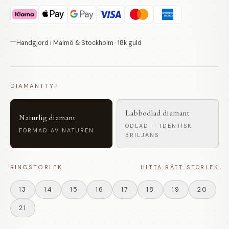
Handgjord i Malmö & Stockholm · 18k guld
DIAMANTTYP
Labbodlad diamant
Naturlig diamant
ODLAD — IDENTISK
FORMAD AV NATUREN
BRILJANS
RINGSTORLEK
HITTA RÄTT STORLEK
13
14
15
16
17
18
19
20
21