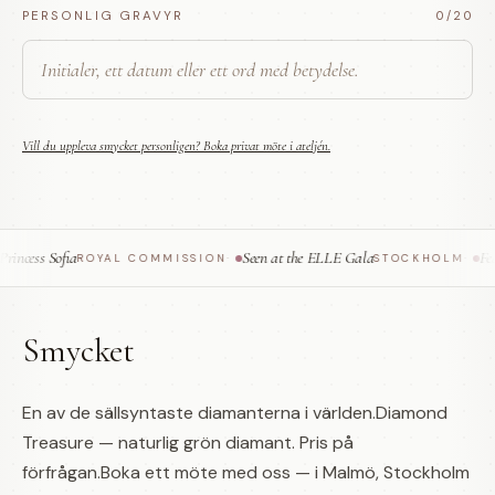
PERSONLIG GRAVYR
0
/20
Vill du uppleva smycket personligen? Boka privat möte i ateljén.
ncess Sofia
Seen at the ELLE Gala
Feat
ROYAL COMMISSION
·
STOCKHOLM
·
Smycket
En av de sällsyntaste diamanterna i världen.Diamond
Treasure — naturlig grön diamant. Pris på
förfrågan.Boka ett möte med oss — i Malmö, Stockholm