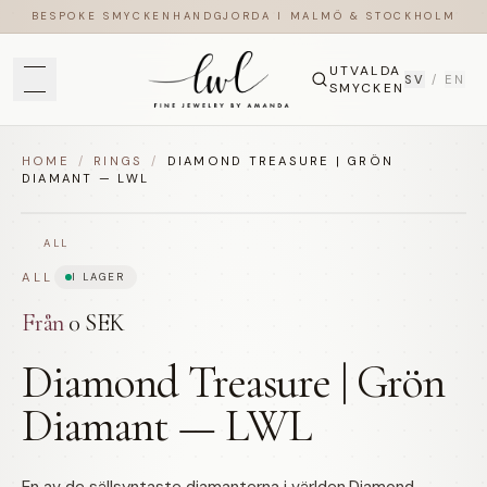
BESPOKE SMYCKEN
HANDGJORDA I MALMÖ & STOCKHOLM
UTVALDA
SV
/
EN
SMYCKEN
HOME
/
RINGS
/
DIAMOND TREASURE | GRÖN
DIAMANT — LWL
ALL
ALL
I LAGER
Från
0 SEK
Diamond Treasure | Grön
Diamant — LWL