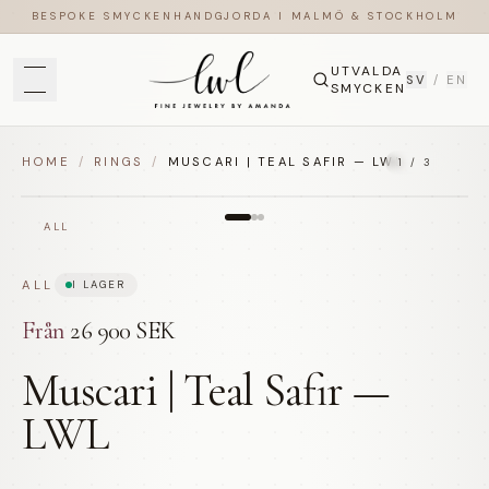
BESPOKE SMYCKEN
HANDGJORDA I MALMÖ & STOCKHOLM
UTVALDA
SV
/
EN
SMYCKEN
HOME
/
RINGS
/
MUSCARI | TEAL SAFIR — LWL
1
/
3
ALL
ALL
I LAGER
Från
26 900 SEK
Muscari | Teal Safir —
LWL