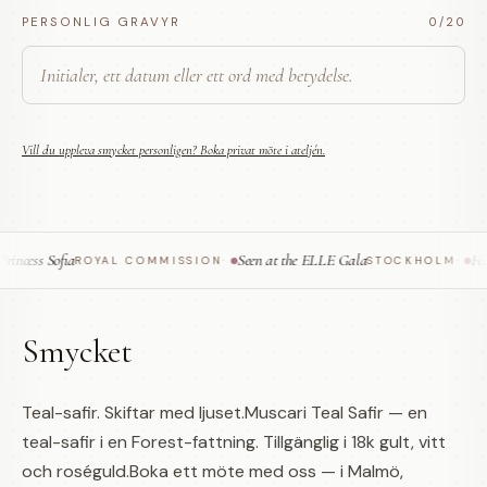
PERSONLIG GRAVYR
0
/20
Vill du uppleva smycket personligen? Boka privat möte i ateljén.
cess Sofia
Seen at the ELLE Gala
Feat
ROYAL COMMISSION
·
STOCKHOLM
·
Smycket
Teal-safir. Skiftar med ljuset.Muscari Teal Safir — en
teal-safir i en Forest-fattning. Tillgänglig i 18k gult, vitt
och roséguld.Boka ett möte med oss — i Malmö,