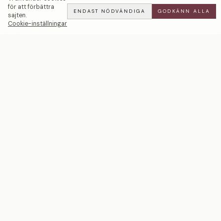
för att förbättra
ENDAST NÖDVÄNDIGA
GODKÄNN ALLA
sajten.
Cookie-inställningar
Muscari | Teal Safir — LWL
ADD
ALL
·
26 900 SEK
Ett svenskt smyckeshus med ateljéer i Malmö och
Stockholm. Smycken i 18k guld och platina — skapade
för livets mest betydelsefulla ögonblick.