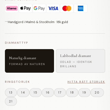
Handgjord i Malmö & Stockholm · 18k guld
DIAMANTTYP
Labbodlad diamant
Naturlig diamant
ODLAD — IDENTISK
FORMAD AV NATUREN
BRILJANS
RINGSTORLEK
HITTA RÄTT STORLEK
13
14
15
16
17
18
19
20
21