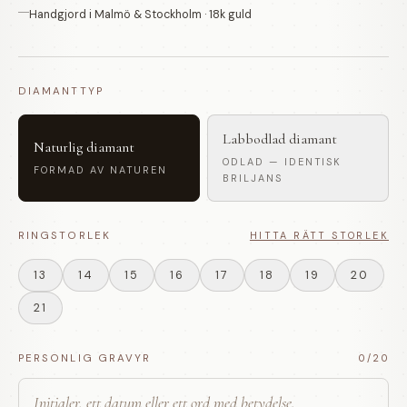
Handgjord i Malmö & Stockholm · 18k guld
DIAMANTTYP
Labbodlad diamant
Naturlig diamant
ODLAD — IDENTISK
FORMAD AV NATUREN
BRILJANS
RINGSTORLEK
HITTA RÄTT STORLEK
13
14
15
16
17
18
19
20
21
PERSONLIG GRAVYR
0
/20