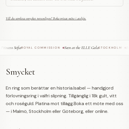
Vill du uppleva smycket personligen? Boka privat möte i ateljén.
ncess Sofia
Seen at the ELLE Gala
Fea
ROYAL COMMISSION
·
STOCKHOLM
·
Smycket
En ring som berättar en historia.Isabel — handgjord
förlovningsring i valfri slipning. Tillgänglig i 18k gult, vitt
och roséguld. Platina mot tillägg.Boka ett möte med oss
— i Malmö, Stockholm eller Göteborg, eller online.