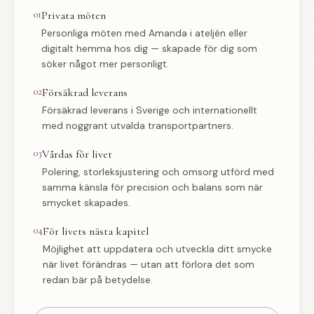
01
Privata möten
Personliga möten med Amanda i ateljén eller
digitalt hemma hos dig — skapade för dig som
söker något mer personligt.
02
Försäkrad leverans
Försäkrad leverans i Sverige och internationellt
med noggrant utvalda transportpartners.
03
Vårdas för livet
Polering, storleksjustering och omsorg utförd med
samma känsla för precision och balans som när
smycket skapades.
04
För livets nästa kapitel
Möjlighet att uppdatera och utveckla ditt smycke
när livet förändras — utan att förlora det som
redan bär på betydelse.