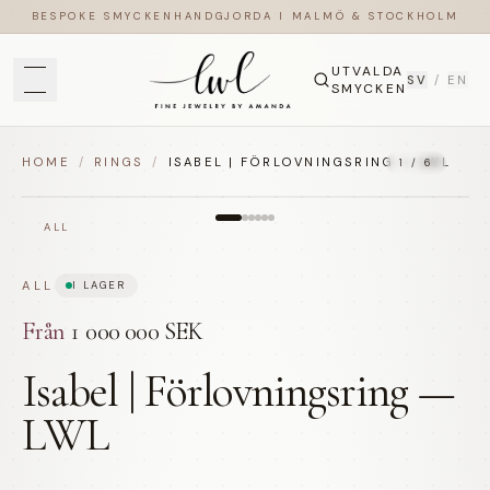
BESPOKE SMYCKEN
HANDGJORDA I MALMÖ & STOCKHOLM
UTVALDA
SV
/
EN
SMYCKEN
HOME
/
RINGS
/
ISABEL | FÖRLOVNINGSRING — LWL
1
/
6
ALL
ALL
I LAGER
Från
1 000 000 SEK
Isabel | Förlovningsring —
LWL