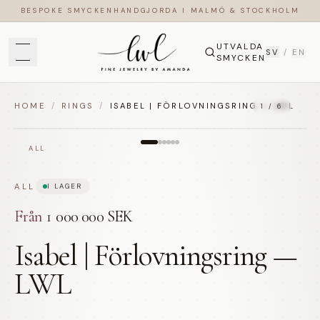
BESPOKE SMYCKEN
HANDGJORDA I MALMÖ & STOCKHOLM
UTVALDA
SV
/
EN
SMYCKEN
HOME
/
RINGS
/
ISABEL | FÖRLOVNINGSRING — LWL
1
/
6
ALL
ALL
I LAGER
Från
1 000 000 SEK
Isabel | Förlovningsring —
LWL