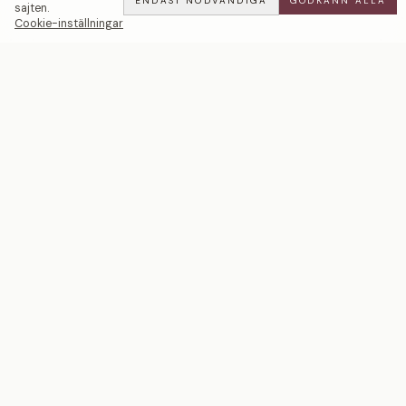
ENDAST NÖDVÄNDIGA
GODKÄNN ALLA
sajten.
Cookie-inställningar
Isabel | Förlovningsring — LWL
BOOK
ALL
·
1 000 000 SEK
Ett svenskt smyckeshus med ateljéer i Malmö och
Stockholm. Smycken i 18k guld och platina — skapade
för livets mest betydelsefulla ögonblick.
BREV FRÅN ATELJÉN