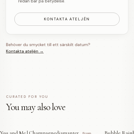
redan bär på betydelse.
KONTAKTA ATELJÉN
Behöver du smycket till ett särskilt datum?
Kontakta ateljén →
CURATED FOR YOU
You may also love
You and Me | Champagnediamanter
Bubble Rainb
From