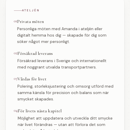
ATELJÉN
01
Privata möten
Personliga möten med Amanda i ateljén eller
digitalt hemma hos dig — skapade för dig som
söker något mer personligt.
02
Försäkrad leverans
Försäkrad leverans i Sverige och internationellt
med noggrant utvalda transportpartners.
03
Vårdas för livet
Polering, storleksjustering och omsorg utförd med
samma känsla för precision och balans som när
smycket skapades.
04
För livets nästa kapitel
Möjlighet att uppdatera och utveckla ditt smycke
när livet förändras — utan att förlora det som