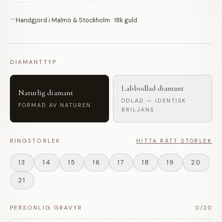
Handgjord i Malmö & Stockholm · 18k guld
DIAMANTTYP
Labbodlad diamant
Naturlig diamant
ODLAD — IDENTISK
FORMAD AV NATUREN
BRILJANS
RINGSTORLEK
HITTA RÄTT STORLEK
13
14
15
16
17
18
19
20
21
PERSONLIG GRAVYR
0
/20