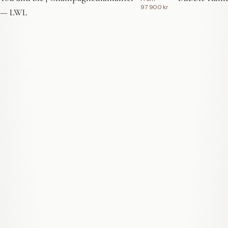
97 900 kr
— LWL