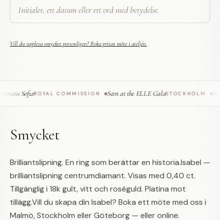
Vill du uppleva smycket personligen? Boka privat möte i ateljén.
cess Sofia
Seen at the ELLE Gala
Feat
ROYAL COMMISSION
·
STOCKHOLM
·
Smycket
Brilliantslipning. En ring som berättar en historia.Isabel —
brilliantslipning centrumdiamant. Visas med 0,40 ct.
Tillgänglig i 18k gult, vitt och roséguld. Platina mot
tillägg.Vill du skapa din Isabel? Boka ett möte med oss i
Malmö, Stockholm eller Göteborg — eller online.