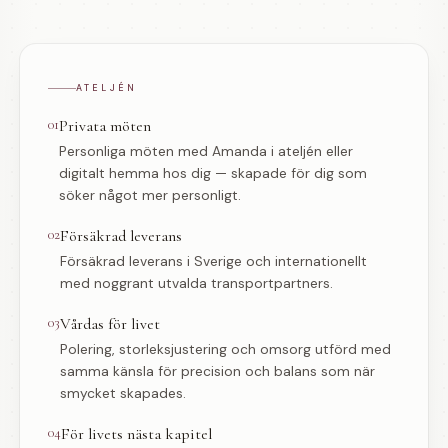
ATELJÉN
01
Privata möten
Personliga möten med Amanda i ateljén eller
digitalt hemma hos dig — skapade för dig som
söker något mer personligt.
02
Försäkrad leverans
Försäkrad leverans i Sverige och internationellt
med noggrant utvalda transportpartners.
03
Vårdas för livet
Polering, storleksjustering och omsorg utförd med
samma känsla för precision och balans som när
smycket skapades.
04
För livets nästa kapitel