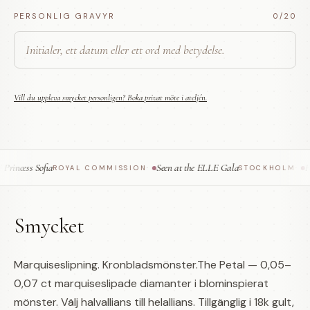
PERSONLIG GRAVYR
0
/20
Vill du uppleva smycket personligen? Boka privat möte i ateljén.
incess Sofia
Seen at the ELLE Gala
Fea
ROYAL COMMISSION
·
STOCKHOLM
·
Smycket
Marquiseslipning. Kronbladsmönster.The Petal — 0,05–
0,07 ct marquiseslipade diamanter i blominspierat
mönster. Välj halvallians till helallians. Tillgänglig i 18k gult,