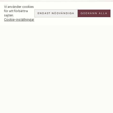
Vi använder cookies
för att förbättra
ENDAST NÖDVÄNDIGA
GODKÄNN ALLA
sajten.
Cookie-inställningar
The Petal | Vigselring — LWL
ADD
ALL
·
27 900 SEK
Ett svenskt smyckeshus med ateljéer i Malmö och
Stockholm. Smycken i 18k guld och platina — skapade
för livets mest betydelsefulla ögonblick.