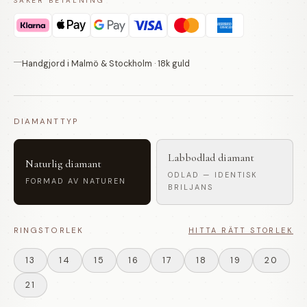
SÄKER BETALNING
Handgjord i Malmö & Stockholm · 18k guld
DIAMANTTYP
Labbodlad diamant
Naturlig diamant
ODLAD — IDENTISK
FORMAD AV NATUREN
BRILJANS
RINGSTORLEK
HITTA RÄTT STORLEK
13
14
15
16
17
18
19
20
21