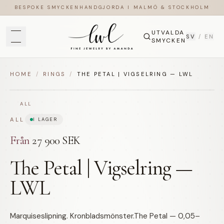
BESPOKE SMYCKEN
HANDGJORDA I MALMÖ & STOCKHOLM
UTVALDA
SV
/
EN
SMYCKEN
HOME
/
RINGS
/
THE PETAL | VIGSELRING — LWL
ALL
ALL
I LAGER
Från
27 900 SEK
The Petal | Vigselring —
LWL
Marquiseslipning. Kronbladsmönster.The Petal — 0,05–