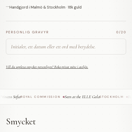
Handgjord i Malmö & Stockholm · 18k guld
PERSONLIG GRAVYR
0
/20
Vill du uppleva smycket personligen? Boka privat möte i ateljén.
ncess Sofia
Seen at the ELLE Gala
Feat
ROYAL COMMISSION
·
STOCKHOLM
·
Smycket