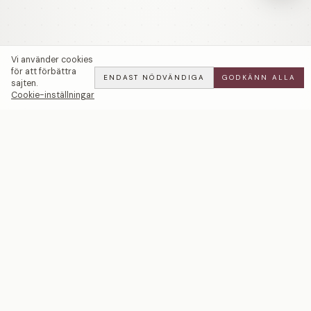
Vi använder cookies
för att förbättra
ENDAST NÖDVÄNDIGA
GODKÄNN ALLA
sajten.
Cookie-inställningar
Golden Chain — LWL
ADD
ALL
·
7 900 SEK
Ett svenskt smyckeshus med ateljéer i Malmö och