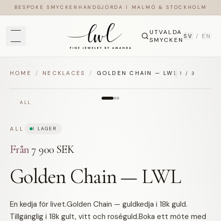
BESPOKE SMYCKEN
HANDGJORDA I MALMÖ & STOCKHOLM
UTVALDA
SV
/
EN
SMYCKEN
HOME
/
NECKLACES
/
GOLDEN CHAIN — LWL
1
/
3
ALL
ALL
I LAGER
Från
7 900 SEK
Golden Chain — LWL
En kedja för livet.Golden Chain — guldkedja i 18k guld.
Tillgänglig i 18k gult, vitt och roséguld.Boka ett möte med