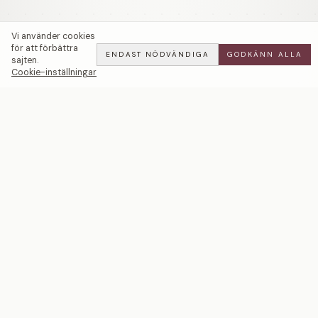
Vi använder cookies
för att förbättra
ENDAST NÖDVÄNDIGA
GODKÄNN ALLA
sajten.
Cookie-inställningar
Ma Chérie | Vita Diamanter — LWL
ADD
ALL
·
35 900 SEK
Ett svenskt smyckeshus med ateljéer i Malmö och
Stockholm. Smycken i 18k guld och platina — skapade