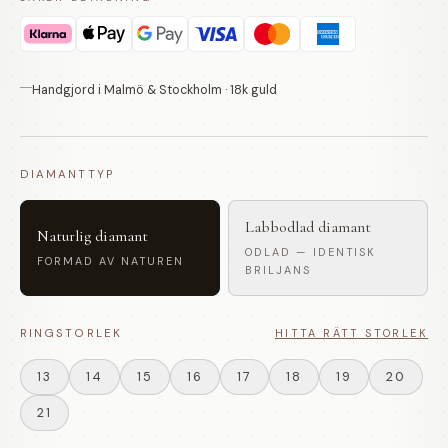
Handgjord i Malmö & Stockholm · 18k guld
DIAMANTTYP
Labbodlad diamant
Naturlig diamant
ODLAD — IDENTISK
FORMAD AV NATUREN
BRILJANS
RINGSTORLEK
HITTA RÄTT STORLEK
13
14
15
16
17
18
19
20
21