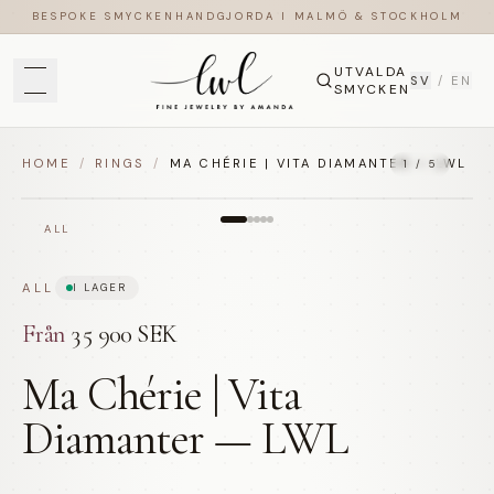
BESPOKE SMYCKEN
HANDGJORDA I MALMÖ & STOCKHOLM
UTVALDA
SV
/
EN
SMYCKEN
HOME
/
RINGS
/
MA CHÉRIE | VITA DIAMANTER — LWL
1
/
5
ALL
ALL
I LAGER
Från
35 900 SEK
Ma Chérie | Vita
Diamanter — LWL