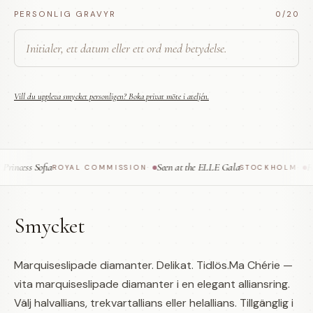
PERSONLIG GRAVYR
0
/20
Vill du uppleva smycket personligen? Boka privat möte i ateljén.
incess Sofia
Seen at the ELLE Gala
Fea
ROYAL COMMISSION
·
STOCKHOLM
·
Smycket
Marquiseslipade diamanter. Delikat. Tidlös.Ma Chérie —
vita marquiseslipade diamanter i en elegant alliansring.
Välj halvallians, trekvartallians eller helallians. Tillgänglig i