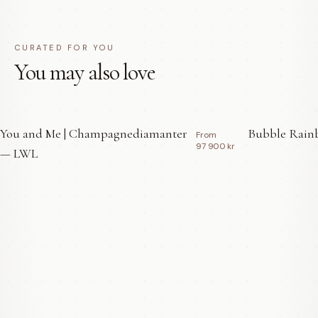
CURATED FOR YOU
You may also love
You and Me | Champagnediamanter
Bubble Rainb
From
97 900 kr
— LWL