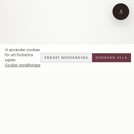
S
Vi använder cookies
för att förbättra
ENDAST NÖDVÄNDIGA
GODKÄNN ALLA
sajten.
Cookie-inställningar
Stellar Glow | Vita Diamanter — LWL
ADD
ALL
·
58 900 SEK