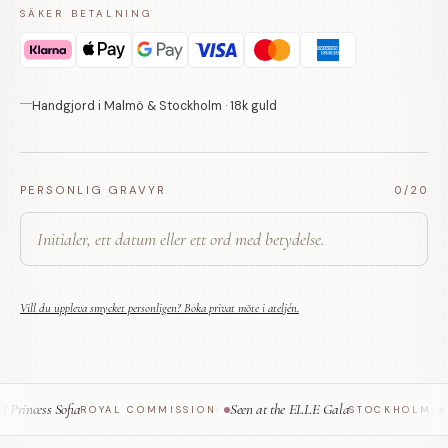
SÄKER BETALNING
Handgjord i Malmö & Stockholm · 18k guld
PERSONLIG GRAVYR
0
/20
Vill du uppleva smycket personligen? Boka privat möte i ateljén.
rincess Sofia
Seen at the ELLE Gala
Fe
ROYAL COMMISSION
·
STOCKHOLM
·