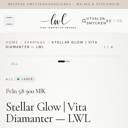
BESPOKE SMYCKEN
HANDGJORDA I MALMÖ & STOCKHOLM
UTVALDA
SV
/
EN
SMYCKEN
HOME
/
EARRINGS
/
STELLAR GLOW | VITA
DIAMANTER — LWL
1
/
4
ALL
ALL
I LAGER
Från
58 900 SEK
Stellar Glow | Vita
Diamanter — LWL