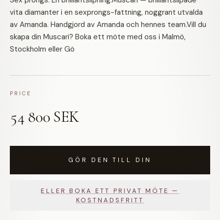
Sex prongs. En brilliantslipning.Muscari — brilliantslipade
vita diamanter i en sexprongs-fattning, noggrant utvalda
av Amanda. Handgjord av Amanda och hennes team.Vill du
skapa din Muscari? Boka ett möte med oss i Malmö,
Stockholm eller Gö
PRICE
54 800 SEK
GÖR DEN TILL DIN
ELLER BOKA ETT PRIVAT MÖTE —
KOSTNADSFRITT