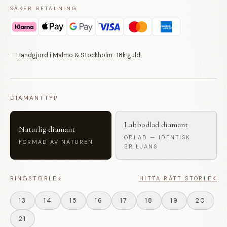
SÄKER BETALNING
Handgjord i Malmö & Stockholm · 18k guld
DIAMANTTYP
Labbodlad diamant
Naturlig diamant
ODLAD — IDENTISK
FORMAD AV NATUREN
BRILJANS
RINGSTORLEK
HITTA RÄTT STORLEK
13
14
15
16
17
18
19
20
21