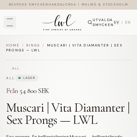
BESPOKE SMYCKEN
HANDGJORDA I MALMÖ & STOCKHOLM
UTVALDA
SV
/
EN
SMYCKEN
HOME
/
RINGS
/
MUSCARI | VITA DIAMANTER | SEX
PRONGS — LWL
ALL
ALL
I LAGER
Från
54 800 SEK
Muscari | Vita Diamanter |
Sex Prongs — LWL