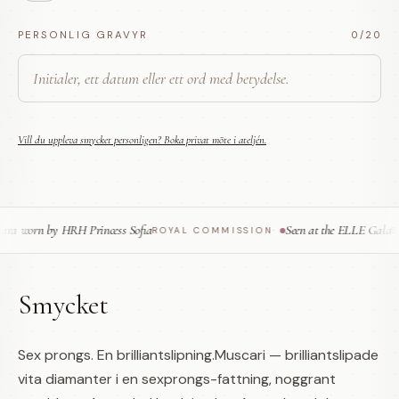
PERSONLIG GRAVYR
0
/20
Vill du uppleva smycket personligen? Boka privat möte i ateljén.
ra worn by HRH Princess Sofia
Seen at the ELLE Gala
ROYAL COMMISSION
·
ST
Smycket
Sex prongs. En brilliantslipning.Muscari — brilliantslipade
vita diamanter i en sexprongs-fattning, noggrant