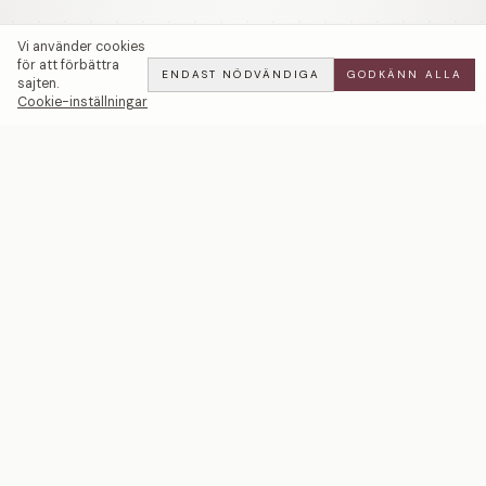
Vi använder cookies
för att förbättra
ENDAST NÖDVÄNDIGA
GODKÄNN ALLA
sajten.
Cookie-inställningar
Muscari | Vita Diamanter | Sex Prongs — LWL
ADD
ALL
·
54 800 SEK
Ett svenskt smyckeshus med ateljéer i Malmö och
Stockholm. Smycken i 18k guld och platina — skapade