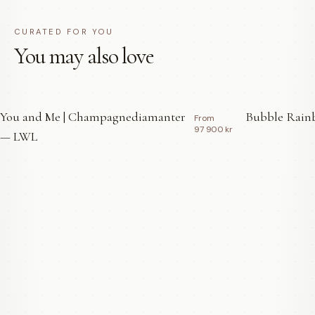
CURATED FOR YOU
You may also love
You and Me | Champagnediamanter
Bubble Rainb
From
97 900 kr
— LWL