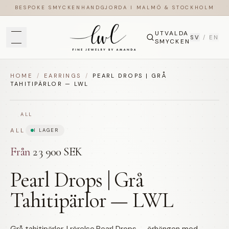
BESPOKE SMYCKEN
HANDGJORDA I MALMÖ & STOCKHOLM
UTVALDA
SV
/
EN
SMYCKEN
HOME
/
EARRINGS
/
PEARL DROPS | GRÅ
TAHITIPÄRLOR — LWL
ALL
ALL
I LAGER
Från
23 900 SEK
Pearl Drops | Grå
Tahitipärlor — LWL