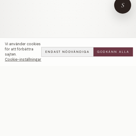
S
Vi använder cookies
för att förbättra
ENDAST NÖDVÄNDIGA
GODKÄNN ALLA
sajten.
Cookie-inställningar
Pearl Drops | Grå Tahitipärlor — LWL
ADD
ALL
·
23 900 SEK