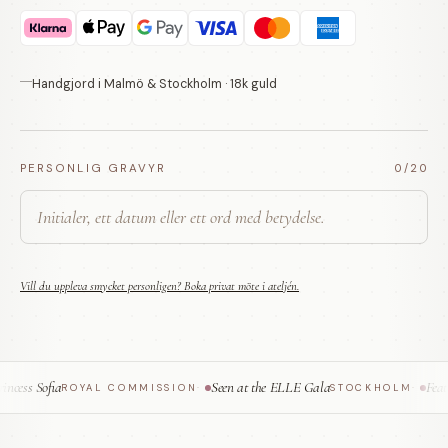
Handgjord i Malmö & Stockholm · 18k guld
PERSONLIG GRAVYR
0
/20
Vill du uppleva smycket personligen? Boka privat möte i ateljén.
ess Sofia
Seen at the ELLE Gala
Featur
ROYAL COMMISSION
·
STOCKHOLM
·