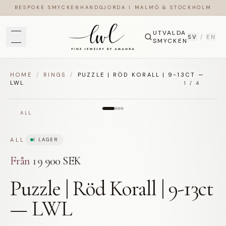
BESPOKE SMYCKEN
HANDGJORDA I MALMÖ & STOCKHOLM
UTVALDA
SV
/
EN
SMYCKEN
HOME
/
RINGS
/
PUZZLE | RÖD KORALL | 9-13CT —
LWL
1
/
4
ALL
ALL
I LAGER
Från
19 900 SEK
Puzzle | Röd Korall | 9-13ct
— LWL