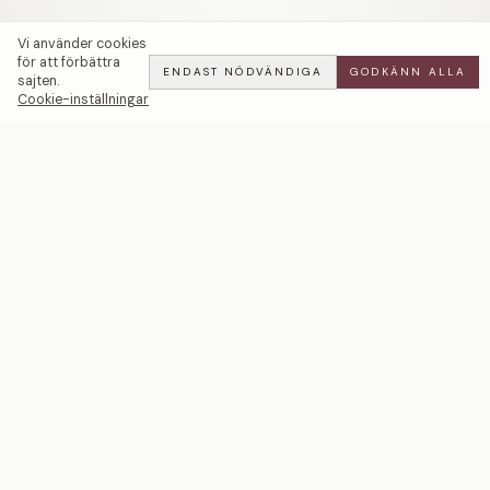
Vi använder cookies
för att förbättra
ENDAST NÖDVÄNDIGA
GODKÄNN ALLA
sajten.
Cookie-inställningar
Puzzle | Röd Korall | 9-13ct — LWL
ADD
ALL
·
19 900 SEK
Ett svenskt smyckeshus med ateljéer i Malmö och
Stockholm. Smycken i 18k guld och platina — skapade