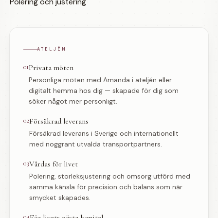
Polering och justering
ATELJÉN
01
Privata möten
Personliga möten med Amanda i ateljén eller
digitalt hemma hos dig — skapade för dig som
söker något mer personligt.
02
Försäkrad leverans
Försäkrad leverans i Sverige och internationellt
med noggrant utvalda transportpartners.
03
Vårdas för livet
Polering, storleksjustering och omsorg utförd med
samma känsla för precision och balans som när
smycket skapades.
04
För livets nästa kapitel