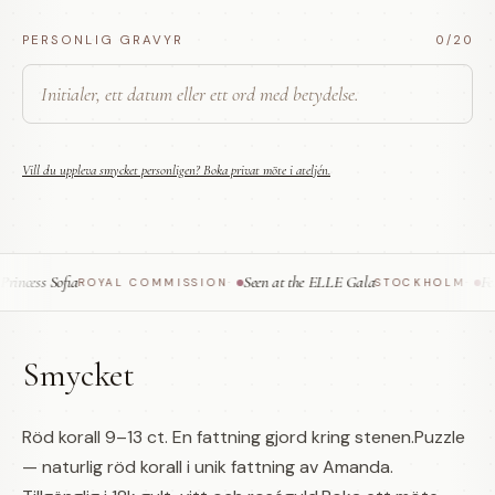
PERSONLIG GRAVYR
0
/20
Vill du uppleva smycket personligen? Boka privat möte i ateljén.
ncess Sofia
Seen at the ELLE Gala
Feat
ROYAL COMMISSION
·
STOCKHOLM
·
Smycket
Röd korall 9–13 ct. En fattning gjord kring stenen.Puzzle
— naturlig röd korall i unik fattning av Amanda.