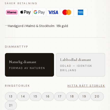
SÄKER BETALNING
Handgjord i Malmö & Stockholm · 18k guld
DIAMANTTYP
Labbodlad diamant
Naturlig diamant
ODLAD — IDENTISK
FORMAD AV NATUREN
BRILJANS
RINGSTORLEK
HITTA RÄTT STORLEK
13
14
15
16
17
18
19
20
21