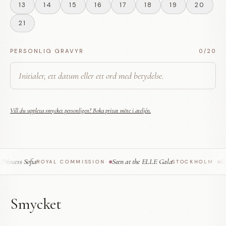
13
14
15
16
17
18
19
20
21
PERSONLIG GRAVYR
0
/20
Vill du uppleva smycket personligen? Boka privat möte i ateljén.
ncess Sofia
Seen at the ELLE Gala
Feat
ROYAL COMMISSION
·
STOCKHOLM
·
Smycket