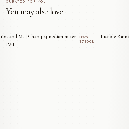
CURATED FOR YOU
You may also love
You and Me | Champagnediamanter
Bubble Rainb
From
97 900 kr
— LWL