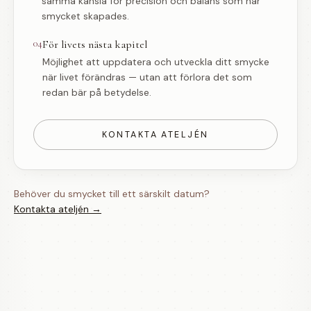
samma känsla för precision och balans som när
smycket skapades.
04
För livets nästa kapitel
Möjlighet att uppdatera och utveckla ditt smycke
när livet förändras — utan att förlora det som
redan bär på betydelse.
KONTAKTA ATELJÉN
Behöver du smycket till ett särskilt datum?
Kontakta ateljén →