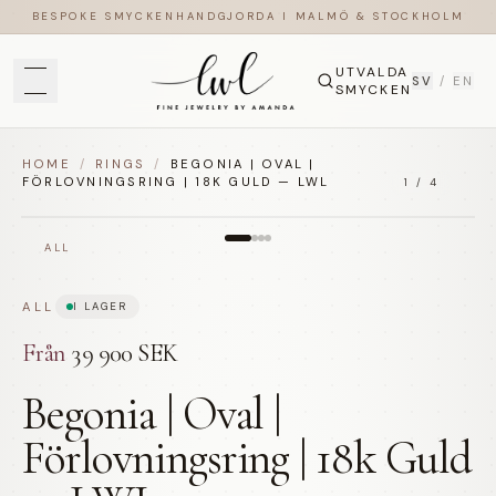
BESPOKE SMYCKEN
HANDGJORDA I MALMÖ & STOCKHOLM
UTVALDA
SV
/
EN
SMYCKEN
HOME
/
RINGS
/
BEGONIA | OVAL |
FÖRLOVNINGSRING | 18K GULD — LWL
1
/
4
ALL
ALL
I LAGER
Från
39 900 SEK
Begonia | Oval |
Förlovningsring | 18k Guld