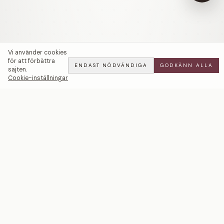
Vi använder cookies
för att förbättra
ENDAST NÖDVÄNDIGA
GODKÄNN ALLA
sajten.
Cookie-inställningar
Begonia | Oval | Förlovningsring | 18k Guld — LWL
ADD
ALL
·
39 900 SEK